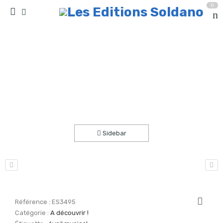
0
À la portée d’un nouveau langage VOLUME 2
(éveil musical)
Accueil
A découvrir !
Sidebar
Référence :
ES3495
Catégorie :
A découvrir !