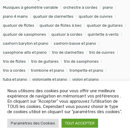
Musiques à géométrie variable
orchestre à cordes
piano
piano 4 mains
quatuor de clarinettes
quatuor de cuivres
quatuor de flûtes
quatuor de flûtes à bec
quatuor de guitares
quatuor de saxophones
quatuor à cordes
quintette à vents
saxhorn baryton et piano
saxhorn basse et piano
saxophone alto et piano
trio de clarinettes
trio de cuivres
trio de flûtes
trio de guitares
trio de saxophones
trio à cordes
trombone et piano
trompette et piano
tuba et piano
violoncelle et piano
violon et piano
Nous utilisons des cookies pour vous offrir une meilleure
expérience de navigation en mémorisant vos préférences .
En cliquant sur "Accepter" vous approuvez l'utilisation de
TOUS les cookies. Cependant vous pouvez choisir le type
©
Editions Soldano
- Tous droits réservés -
Conception Khalid
de cookies utilisé en cliquant sur "paramètres des cookies".
KANOUF Agence Digitale
Paramètres des Cookies
TOUT ACCEPTER