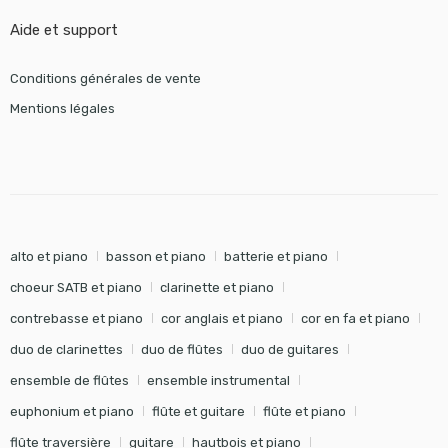
Aide et support
Conditions générales de vente
Mentions légales
alto et piano
basson et piano
batterie et piano
choeur SATB et piano
clarinette et piano
contrebasse et piano
cor anglais et piano
cor en fa et piano
duo de clarinettes
duo de flûtes
duo de guitares
ensemble de flûtes
ensemble instrumental
euphonium et piano
flûte et guitare
flûte et piano
flûte traversière
guitare
hautbois et piano