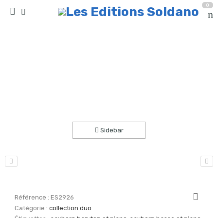
0
40° à l’ombre (saxhorn baryton ou basse sib et
piano)
Accueil
partitions
collection duo
Sidebar
Référence :
ES2926
Catégorie :
collection duo