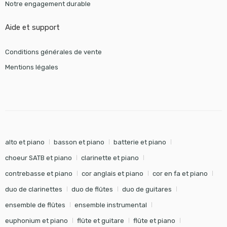
Notre engagement durable
Aide et support
Conditions générales de vente
Mentions légales
alto et piano
basson et piano
batterie et piano
choeur SATB et piano
clarinette et piano
contrebasse et piano
cor anglais et piano
cor en fa et piano
duo de clarinettes
duo de flûtes
duo de guitares
ensemble de flûtes
ensemble instrumental
euphonium et piano
flûte et guitare
flûte et piano