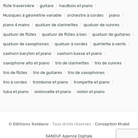
flûte traversière
guitare
hautbois et piano
Musiques à géométrie variable
orchestre à cordes
piano
piano 4 mains
quatuor de clarinettes
quatuor de cuivres
quatuor de flûtes
quatuor de flûtes à bec
quatuor de guitares
quatuor de saxophones
quatuor à cordes
quintette à vents
saxhorn baryton et piano
saxhorn basse et piano
saxophone alto et piano
trio de clarinettes
trio de cuivres
trio de flûtes
trio de guitares
trio de saxophones
trio à cordes
trombone et piano
trompette et piano
tuba et piano
violoncelle et piano
violon et piano
©
Editions Soldano
- Tous droits réservés -
Conception Khalid
KANOUF Agence Digitale