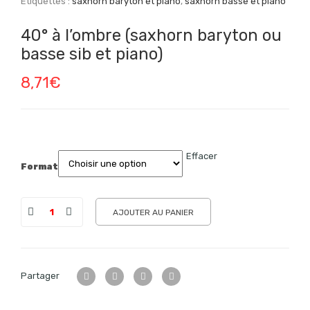
Étiquettes :
saxhorn baryton et piano
,
saxhorn basse et piano
40° à l’ombre (saxhorn baryton ou
basse sib et piano)
8,71
€
Effacer
Format
AJOUTER AU PANIER
Partager