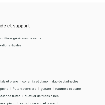
ide et support
nditions générales de vente
ntions légales
lais et piano
cor en fa et piano
duo de clarinettes
t piano
flûte traversière
guitare
hautbois et piano
tuor de flûtes
quatuor de flûtes à bec
e et piano
saxophone alto et piano