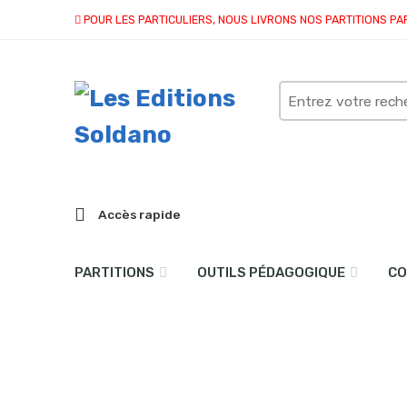
POUR LES PARTICULIERS, NOUS LIVRONS NOS PARTITIONS PA
Search
here
Accès rapide
PARTITIONS
OUTILS PÉDAGOGIQUE
CO
4 Pickles (trompette et p
Accueil
partitions
collection duo