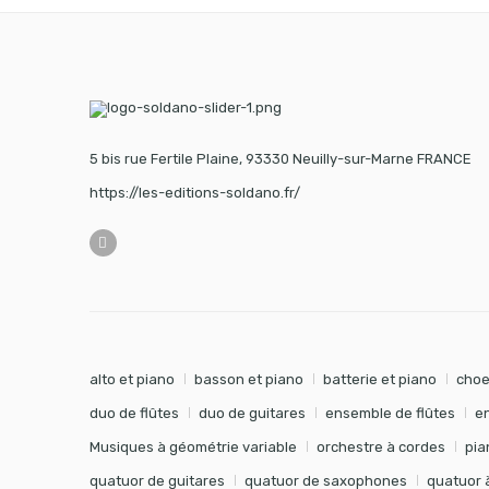
5 bis rue Fertile Plaine, 93330 Neuilly-sur-Marne FRANCE
https://les-editions-soldano.fr/
alto et piano
basson et piano
batterie et piano
choe
duo de flûtes
duo de guitares
ensemble de flûtes
e
Musiques à géométrie variable
orchestre à cordes
pia
quatuor de guitares
quatuor de saxophones
quatuor 