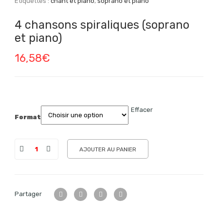
Étiquettes :
chant et piano
,
soprano et piano
4 chansons spiraliques (soprano
et piano)
16,58
€
Effacer
Format
AJOUTER AU PANIER
Partager