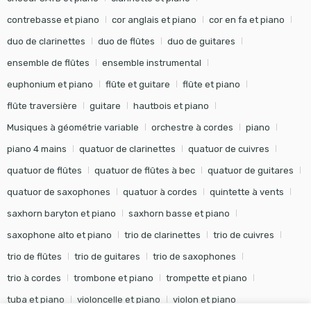
contrebasse et piano
cor anglais et piano
cor en fa et piano
duo de clarinettes
duo de flûtes
duo de guitares
ensemble de flûtes
ensemble instrumental
euphonium et piano
flûte et guitare
flûte et piano
flûte traversière
guitare
hautbois et piano
Musiques à géométrie variable
orchestre à cordes
piano
piano 4 mains
quatuor de clarinettes
quatuor de cuivres
quatuor de flûtes
quatuor de flûtes à bec
quatuor de guitares
quatuor de saxophones
quatuor à cordes
quintette à vents
saxhorn baryton et piano
saxhorn basse et piano
saxophone alto et piano
trio de clarinettes
trio de cuivres
trio de flûtes
trio de guitares
trio de saxophones
trio à cordes
trombone et piano
trompette et piano
tuba et piano
violoncelle et piano
violon et piano