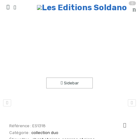
0
4 chansons spiraliques (soprano et piano)
Accueil
partitions
collection duo
Sidebar
Référence :
ES1318
Catégorie :
collection duo