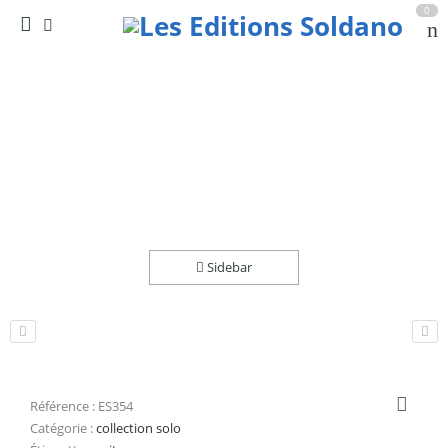
0
3 estampes (guitare)
Accueil
partitions
collection solo
Sidebar
Référence :
ES354
Catégorie :
collection solo