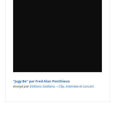
“Jugy Be” par Fred Alan Ponthieux
envoyé par
Editions-Soldano
. –
Clip, interview et concert.