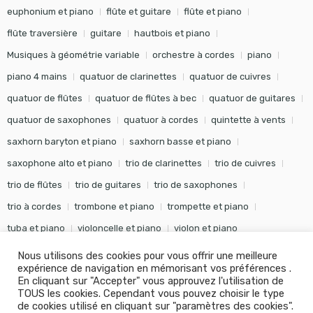
euphonium et piano
flûte et guitare
flûte et piano
flûte traversière
guitare
hautbois et piano
Musiques à géométrie variable
orchestre à cordes
piano
piano 4 mains
quatuor de clarinettes
quatuor de cuivres
quatuor de flûtes
quatuor de flûtes à bec
quatuor de guitares
quatuor de saxophones
quatuor à cordes
quintette à vents
saxhorn baryton et piano
saxhorn basse et piano
saxophone alto et piano
trio de clarinettes
trio de cuivres
trio de flûtes
trio de guitares
trio de saxophones
trio à cordes
trombone et piano
trompette et piano
tuba et piano
violoncelle et piano
violon et piano
Nous utilisons des cookies pour vous offrir une meilleure
expérience de navigation en mémorisant vos préférences .
En cliquant sur "Accepter" vous approuvez l'utilisation de
TOUS les cookies. Cependant vous pouvez choisir le type
©
Editions Soldano
- Tous droits réservés -
Conception Khalid
de cookies utilisé en cliquant sur "paramètres des cookies".