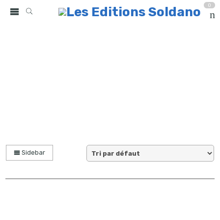
0
collection solo (Page 2)
Accueil
partitions
Sidebar