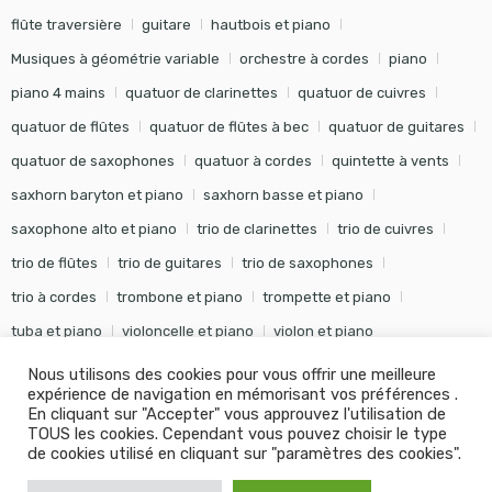
flûte traversière
guitare
hautbois et piano
Musiques à géométrie variable
orchestre à cordes
piano
piano 4 mains
quatuor de clarinettes
quatuor de cuivres
quatuor de flûtes
quatuor de flûtes à bec
quatuor de guitares
quatuor de saxophones
quatuor à cordes
quintette à vents
saxhorn baryton et piano
saxhorn basse et piano
saxophone alto et piano
trio de clarinettes
trio de cuivres
trio de flûtes
trio de guitares
trio de saxophones
trio à cordes
trombone et piano
trompette et piano
tuba et piano
violoncelle et piano
violon et piano
Nous utilisons des cookies pour vous offrir une meilleure
expérience de navigation en mémorisant vos préférences .
En cliquant sur "Accepter" vous approuvez l'utilisation de
TOUS les cookies. Cependant vous pouvez choisir le type
©
Editions Soldano
- Tous droits réservés -
Conception Khalid
de cookies utilisé en cliquant sur "paramètres des cookies".
KANOUF Agence Digitale