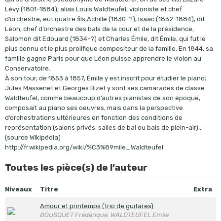
Lévy (1801-1884), alias Louis Waldteufel, violoniste et chef
d’orchestre, eut quatre fils,Achille (1830-?), Isaac (1832-1884), dit
Léon, chef d’orchestre des bals de la cour et de la présidence,
Salomon dit Edouard (1834-?) et Charles Émile, dit Émile, qui fut le
plus connu et le plus prolifique compositeur de la famille. En 1844, sa
famille gagne Paris pour que Léon puisse apprendre le violon au
Conservatoire.
À son tour, de 1853 à 1857, Émile y est inscrit pour étudier le piano;
Jules Massenet et Georges Bizet y sont ses camarades de classe.
Waldteufel, comme beaucoup d’autres pianistes de son époque,
composait au piano ses oeuvres, mais dans la perspective
d’orchestrations ultérieures en fonction des conditions de
représentation (salons privés, salles de bal ou bals de plein-air)…
(source Wikipédia)
http://fr.wikipedia.org/wiki/%C3%89mile_Waldteufel
Toutes les pièce(s) de l’auteur
Niveaux
Titre
Extra
Amour et printemps (trio de guitares)
BOUSQUET Frédérique, WALDTEUFEL Emile