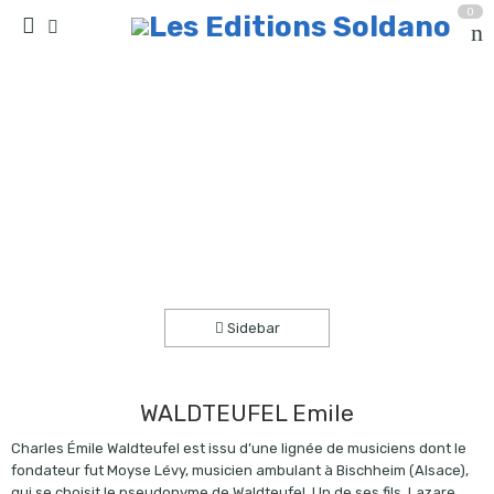
0
Amour et printemps (trio de guitares)
Accueil
partitions
collection trio
Sidebar
WALDTEUFEL Emile
Charles Émile Waldteufel est issu d’une lignée de musiciens dont le
fondateur fut Moyse Lévy, musicien ambulant à Bischheim (Alsace),
qui se choisit le pseudonyme de Waldteufel. Un de ses fils, Lazare