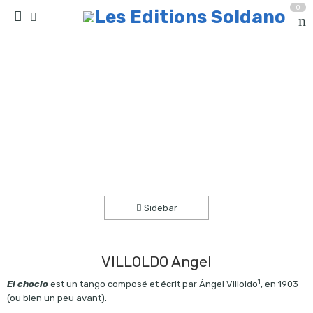
0
El Choclo (quatuor de guitares)
Accueil
partitions
collection quatuor et plus
Sidebar
VILLOLDO Angel
1
El choclo
est un tango composé et écrit par Ángel Villoldo
, en 1903
(ou bien un peu avant).