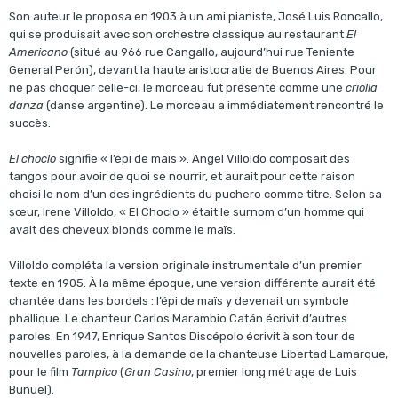
Son auteur le proposa en 1903 à un ami pianiste, José Luis Roncallo,
qui se produisait avec son orchestre classique au restaurant
El
Americano
(situé au 966 rue Cangallo, aujourd’hui rue Teniente
General Perón), devant la haute aristocratie de Buenos Aires. Pour
ne pas choquer celle-ci, le morceau fut présenté comme une
criolla
danza
(danse argentine). Le morceau a immédiatement rencontré le
succès.
El choclo
signifie « l’épi de maïs ». Angel Villoldo composait des
tangos pour avoir de quoi se nourrir, et aurait pour cette raison
choisi le nom d’un des ingrédients du puchero comme titre. Selon sa
sœur, Irene Villoldo, « El Choclo » était le surnom d’un homme qui
avait des cheveux blonds comme le maïs.
Villoldo compléta la version originale instrumentale d’un premier
texte en 1905. À la même époque, une version différente aurait été
chantée dans les bordels : l’épi de maïs y devenait un symbole
phallique. Le chanteur Carlos Marambio Catán écrivit d’autres
paroles. En 1947, Enrique Santos Discépolo écrivit à son tour de
nouvelles paroles, à la demande de la chanteuse Libertad Lamarque,
pour le film
Tampico
(
Gran Casino
, premier long métrage de Luis
Buñuel).