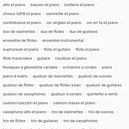
alto et piano
basson et piano
batterie et piano
choeur SATB et piano
clarinette et piano
contrebasse et piano
cor anglais et piano
cor en fa et piano
duo de clarinettes
duo de flûtes
duo de guitares
ensemble de flûtes
ensemble instrumental
euphonium et piano
flûte et guitare
flûte et piano
flûte traversière
guitare
hautbois et piano
Musiques à géométrie variable
orchestre à cordes
piano
piano 4 mains
quatuor de clarinettes
quatuor de cuivres
quatuor de flûtes
quatuor de flûtes à bec
quatuor de guitares
quatuor de saxophones
quatuor à cordes
quintette à vents
saxhorn baryton et piano
saxhorn basse et piano
saxophone alto et piano
trio de clarinettes
trio de cuivres
trio de flûtes
trio de guitares
trio de saxophones