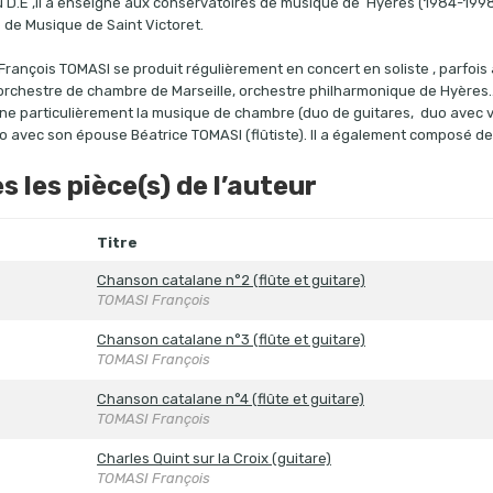
du D.E ,il a enseigné aux conservatoires de musique de Hyères (1984-1998
 de Musique de Saint Victoret.
 François TOMASI se produit régulièrement en concert en soliste , parfoi
orchestre de chambre de Marseille, orchestre philharmonique de Hyères..
onne particulièrement la musique de chambre (duo de guitares, duo avec vi
o avec son épouse Béatrice TOMASI (flûtiste). Il a également composé d
s les pièce(s) de l’auteur
Titre
Chanson catalane n°2 (flûte et guitare)
TOMASI François
Chanson catalane n°3 (flûte et guitare)
TOMASI François
Chanson catalane n°4 (flûte et guitare)
TOMASI François
Charles Quint sur la Croix (guitare)
TOMASI François