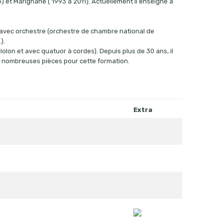
) et Marignane ( 1993 à 2011). Actuellement il enseigne à
s avec orchestre (orchestre de chambre national de
).
olon et avec quatuor à cordes). Depuis plus de 30 ans, il
e nombreuses pièces pour cette formation.
Extra