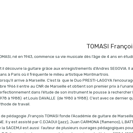
TOMASI Françoi
OMASI, né en 1943, commence sa vie musicale dès l’âge de 4 ans en étu
 il découvre la guitare grâce aux enregistrements d’Andres SEGOVIA. Il 
 ans à Paris où il fréquente le milieu artistique Montmartrois.
s lorsqu’il arrive à Marseille. C’est là que le Duo PRESTI-LAGOYA l’encou
e 1966 il entre au CNR de Marseille et obtient son premier prix à l’unanim
erfectionnement dans l’étude de son instrument le pousse à rechercher le
978 à 1988) et Louis DAVALLE (de 1980 à 1988). C’est avec ce dernier qu’
thode de travail.
de pédagogie ,François TOMASI fonde l’Académie de guitare de Marseille
E. Il y est assisté par C.DJAOUI (jazz), Juan CARMONA (flamenco), L.BATTA
la SACEM,il est aussi l’auteur de plusieurs ouvrages pédagogiques pour 