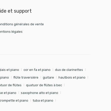
ide et support
nditions générales de vente
ntions légales
lais et piano
cor en fa et piano
duo de clarinettes
t piano
flûte traversière
guitare
hautbois et piano
tuor de flûtes
quatuor de flûtes à bec
e et piano
saxophone alto et piano
trompette et piano
tuba et piano