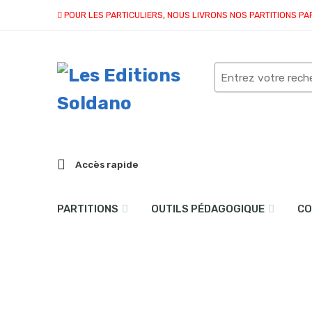
POUR LES PARTICULIERS, NOUS LIVRONS NOS PARTITIONS PA
Search
here
Accès rapide
PARTITIONS
OUTILS PÉDAGOGIQUE
CO
Valses marines (guitare)
Accueil
partitions
collection solo