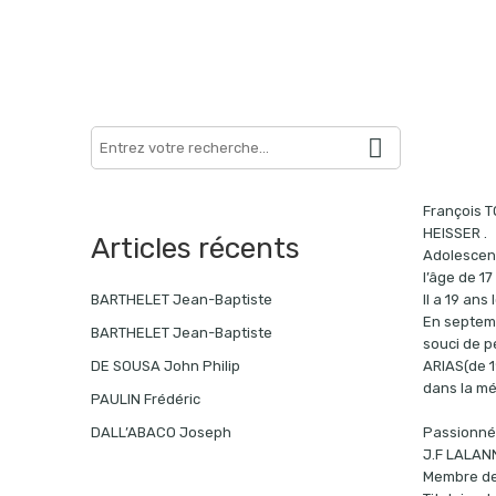
Search
here
François T
HEISSER .
Articles récents
Adolescent
l’âge de 17
Il a 19 an
BARTHELET Jean-Baptiste
En septembr
BARTHELET Jean-Baptiste
souci de p
ARIAS(de 1
DE SOUSA John Philip
dans la mé
PAULIN Frédéric
Passionné 
DALL’ABACO Joseph
J.F LALANN
Membre de 