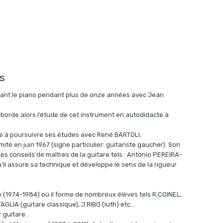
s
diant le piano pendant plus de onze années avec Jean
aborde alors l’étude de cet instrument en autodidacte à
rage à poursuivre ses études avec René BARTOLI.
ité en juin 1967 (signe particulier: guitariste gaucher). Son
s conseils de maîtres de la guitare tels : Antonio PEREIRA-
il assure sa technique et développe le sens de la rigueur
 (1974-1984) où il forme de nombreux élèves tels R.COINEL,
GLIA (guitare classique), J.RIBO (luth) etc…
guitare .