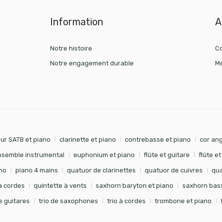
Information
A
Notre histoire
Co
Notre engagement durable
Me
ur SATB et piano
clarinette et piano
contrebasse et piano
cor ang
nsemble instrumental
euphonium et piano
flûte et guitare
flûte e
no
piano 4 mains
quatuor de clarinettes
quatuor de cuivres
qua
à cordes
quintette à vents
saxhorn baryton et piano
saxhorn bass
de guitares
trio de saxophones
trio à cordes
trombone et piano