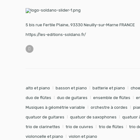
5 bis rue Fertile Plaine, 93330 Neuilly-sur-Marne FRANCE
https://les-editions-soldano.fr/
alto et piano
basson et piano
batterie et piano
choe
duo de flûtes
duo de guitares
ensemble de flûtes
e
Musiques à géométrie variable
orchestre à cordes
pia
quatuor de guitares
quatuor de saxophones
quatuor 
trio de clarinettes
trio de cuivres
trio de flûtes
trio 
violoncelle et piano
violon et piano