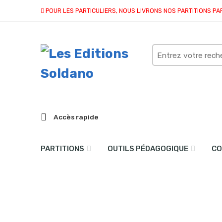
POUR LES PARTICULIERS, NOUS LIVRONS NOS PARTITIONS PA
Search
here
Accès rapide
PARTITIONS
OUTILS PÉDAGOGIQUE
CO
Valse de Nohant (piano)
Accueil
partitions
collection solo