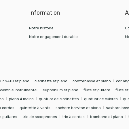
Information
A
Notre histoire
Co
Notre engagement durable
Me
ur SATB et piano
clarinette et piano
contrebasse et piano
cor ang
nsemble instrumental
euphonium et piano
flûte et guitare
flûte e
no
piano 4 mains
quatuor de clarinettes
quatuor de cuivres
qua
à cordes
quintette à vents
saxhorn baryton et piano
saxhorn bass
de guitares
trio de saxophones
trio à cordes
trombone et piano