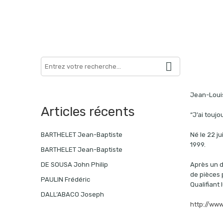
Search
here
Jean-Louis
Articles récents
“J’ai touj
Né le 22 j
BARTHELET Jean-Baptiste
1999.
BARTHELET Jean-Baptiste
Après un d
DE SOUSA John Philip
de pièces 
PAULIN Frédéric
Qualifiant
DALL’ABACO Joseph
http://www