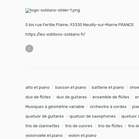
5 bis rue Fertile Plaine, 93330 Neuilly-sur-Marne FRANCE
https://les-editions-soldano.fr/
alto et piano
basson et piano
batterie et piano
choe
duo de flûtes
duo de guitares
ensemble de flûtes
e
Musiques à géométrie variable
orchestre à cordes
pia
quatuor de guitares
quatuor de saxophones
quatuor 
trio de clarinettes
trio de cuivres
trio de flûtes
trio 
violoncelle et piano
violon et piano