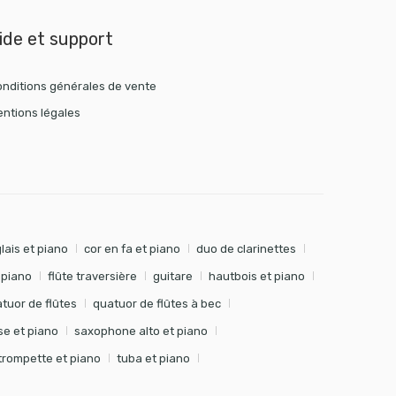
ide et support
nditions générales de vente
ntions légales
lais et piano
cor en fa et piano
duo de clarinettes
t piano
flûte traversière
guitare
hautbois et piano
tuor de flûtes
quatuor de flûtes à bec
e et piano
saxophone alto et piano
trompette et piano
tuba et piano