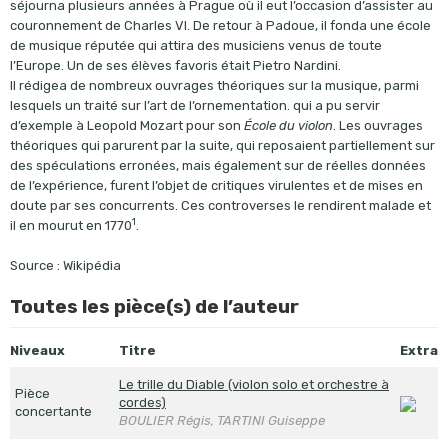
séjourna plusieurs années à Prague où il eut l’occasion d’assister au
couronnement de Charles VI. De retour à Padoue, il fonda une école
de musique réputée qui attira des musiciens venus de toute
l’Europe. Un de ses élèves favoris était Pietro Nardini.
Il rédigea de nombreux ouvrages théoriques sur la musique, parmi
lesquels un traité sur l’art de l’ornementation. qui a pu servir
d’exemple à Leopold Mozart pour son
École du violon
. Les ouvrages
théoriques qui parurent par la suite, qui reposaient partiellement sur
des spéculations erronées, mais également sur de réelles données
de l’expérience, furent l’objet de critiques virulentes et de mises en
doute par ses concurrents. Ces controverses le rendirent malade et
1
il en mourut en 1770
.
Source : Wikipédia
Toutes les pièce(s) de l’auteur
Niveaux
Titre
Extra
Le trille du Diable (violon solo et orchestre à
Pièce
cordes)
concertante
BOULIER Régis, TARTINI Guiseppe