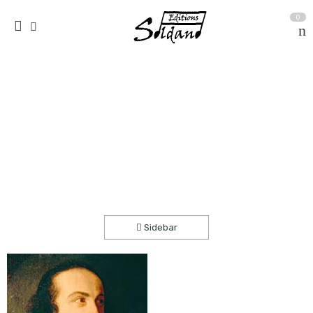
0
Le trille du Diable (violon solo et orchestre à
cordes)
Accueil
partitions
collection quatuor et plus
Sidebar