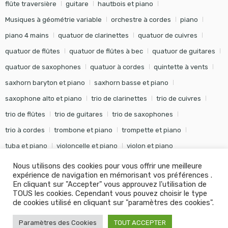
flûte traversière
guitare
hautbois et piano
Musiques à géométrie variable
orchestre à cordes
piano
piano 4 mains
quatuor de clarinettes
quatuor de cuivres
quatuor de flûtes
quatuor de flûtes à bec
quatuor de guitares
quatuor de saxophones
quatuor à cordes
quintette à vents
saxhorn baryton et piano
saxhorn basse et piano
saxophone alto et piano
trio de clarinettes
trio de cuivres
trio de flûtes
trio de guitares
trio de saxophones
trio à cordes
trombone et piano
trompette et piano
tuba et piano
violoncelle et piano
violon et piano
Nous utilisons des cookies pour vous offrir une meilleure
expérience de navigation en mémorisant vos préférences .
En cliquant sur "Accepter" vous approuvez l'utilisation de
TOUS les cookies. Cependant vous pouvez choisir le type
©
Editions Soldano
- Tous droits réservés -
Conception Khalid
de cookies utilisé en cliquant sur "paramètres des cookies".
KANOUF Agence Digitale
Paramètres des Cookies
TOUT ACCEPTER