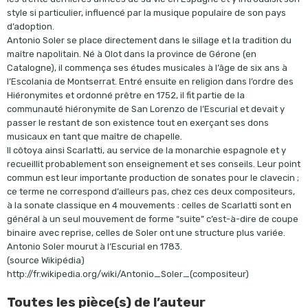
style si particulier, influencé par la musique populaire de son pays
d’adoption.
Antonio Soler se place directement dans le sillage et la tradition du
maître napolitain. Né à Olot dans la province de Gérone (en
Catalogne), il commença ses études musicales à l’âge de six ans à
l’Escolania de Montserrat. Entré ensuite en religion dans l’ordre des
Hiéronymites et ordonné prêtre en 1752, il fit partie de la
communauté hiéronymite de San Lorenzo de l’Escurial et devait y
passer le restant de son existence tout en exerçant ses dons
musicaux en tant que maître de chapelle.
Il côtoya ainsi Scarlatti, au service de la monarchie espagnole et y
recueillit probablement son enseignement et ses conseils. Leur point
commun est leur importante production de sonates pour le clavecin ;
ce terme ne correspond d’ailleurs pas, chez ces deux compositeurs,
à la sonate classique en 4 mouvements : celles de Scarlatti sont en
général à un seul mouvement de forme “suite” c’est-à-dire de coupe
binaire avec reprise, celles de Soler ont une structure plus variée.
Antonio Soler mourut à l’Escurial en 1783.
(source Wikipédia)
http://fr.wikipedia.org/wiki/Antonio_Soler_(compositeur)
Toutes les pièce(s) de l’auteur