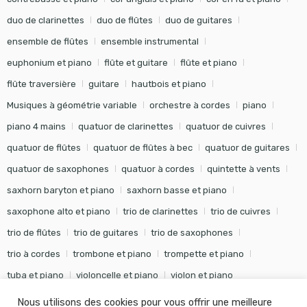
duo de clarinettes
duo de flûtes
duo de guitares
ensemble de flûtes
ensemble instrumental
euphonium et piano
flûte et guitare
flûte et piano
flûte traversière
guitare
hautbois et piano
Musiques à géométrie variable
orchestre à cordes
piano
piano 4 mains
quatuor de clarinettes
quatuor de cuivres
quatuor de flûtes
quatuor de flûtes à bec
quatuor de guitares
quatuor de saxophones
quatuor à cordes
quintette à vents
saxhorn baryton et piano
saxhorn basse et piano
saxophone alto et piano
trio de clarinettes
trio de cuivres
trio de flûtes
trio de guitares
trio de saxophones
trio à cordes
trombone et piano
trompette et piano
tuba et piano
violoncelle et piano
violon et piano
Nous utilisons des cookies pour vous offrir une meilleure