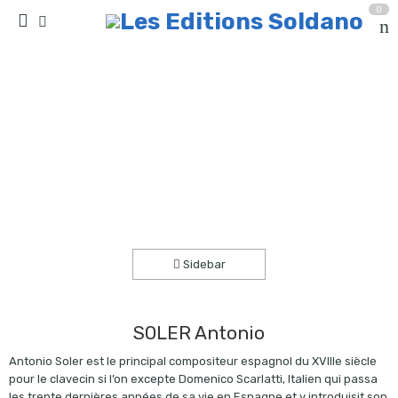
0
Sonata de clarines (quatuor de clarinettes)
Accueil
partitions
collection quatuor et plus
Sidebar
SOLER Antonio
Antonio Soler est le principal compositeur espagnol du XVIIIe siècle
pour le clavecin si l’on excepte Domenico Scarlatti, Italien qui passa
les trente dernières années de sa vie en Espagne et y introduisit son