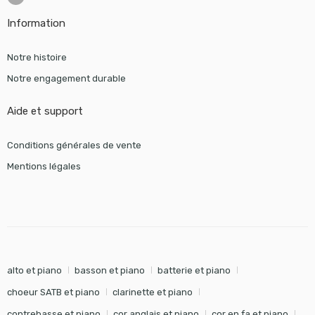
Information
Notre histoire
Notre engagement durable
Aide et support
Conditions générales de vente
Mentions légales
alto et piano
basson et piano
batterie et piano
choeur SATB et piano
clarinette et piano
contrebasse et piano
cor anglais et piano
cor en fa et piano