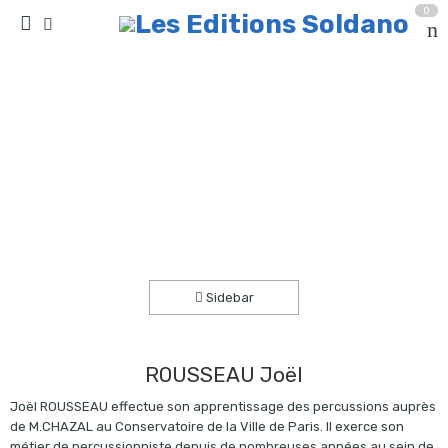
0
Zouk à tonton Harry (batterie et piano)
Accueil
partitions
collection duo
Sidebar
ROUSSEAU Joël
Joël ROUSSEAU effectue son apprentissage des percussions auprès
de M.CHAZAL au Conservatoire de la Ville de Paris. Il exerce son
métier de percussionniste depuis de nombreuses années au sein de