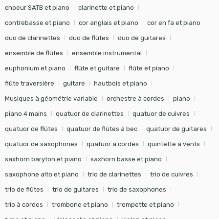
choeur SATB et piano
clarinette et piano
contrebasse et piano
cor anglais et piano
cor en fa et piano
duo de clarinettes
duo de flûtes
duo de guitares
ensemble de flûtes
ensemble instrumental
euphonium et piano
flûte et guitare
flûte et piano
flûte traversière
guitare
hautbois et piano
Musiques à géométrie variable
orchestre à cordes
piano
piano 4 mains
quatuor de clarinettes
quatuor de cuivres
quatuor de flûtes
quatuor de flûtes à bec
quatuor de guitares
quatuor de saxophones
quatuor à cordes
quintette à vents
saxhorn baryton et piano
saxhorn basse et piano
saxophone alto et piano
trio de clarinettes
trio de cuivres
trio de flûtes
trio de guitares
trio de saxophones
trio à cordes
trombone et piano
trompette et piano