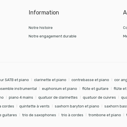
Information
A
Notre histoire
Co
Notre engagement durable
Me
ur SATB et piano
clarinette et piano
contrebasse et piano
cor ang
nsemble instrumental
euphonium et piano
flûte et guitare
flûte e
no
piano 4 mains
quatuor de clarinettes
quatuor de cuivres
qua
à cordes
quintette à vents
saxhorn baryton et piano
saxhorn bass
de guitares
trio de saxophones
trio à cordes
trombone et piano