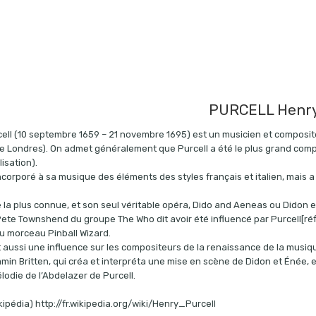
PURCELL Henr
ell (10 septembre 1659 – 21 novembre 1695) est un musicien et composi
de Londres). On admet généralement que Purcell a été le plus grand com
isation).
incorporé à sa musique des éléments des styles français et italien, mais a 
la plus connue, et son seul véritable opéra, Dido and Aeneas ou Didon 
ete Townshend du groupe The Who dit avoir été influencé par Purcell[réf.
 morceau Pinball Wizard.
t aussi une influence sur les compositeurs de la renaissance de la musiq
min Britten, qui créa et interpréta une mise en scène de Didon et Énée, 
lodie de l’Abdelazer de Purcell.
kipédia) http://fr.wikipedia.org/wiki/Henry_Purcell