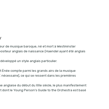
y
teur de musique baroque, né et mort à Westminster
positeur anglais de naissance (Haendel ayant été anglais
développé un style anglais particulier.
et Énée compte parmi les grands airs de la musique
 nécessaire], ce qui se ressent dans les premières
ue anglaise du début du XXe siècle, le plus manifestement
et dont le Young Person’s Guide to the Orchestra est basé