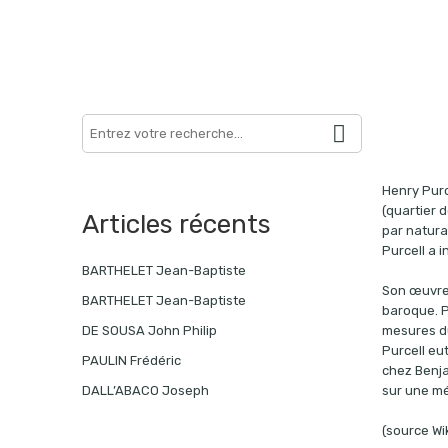
Search
here
Henry Purc
(quartier 
Articles récents
par natural
Purcell a 
BARTHELET Jean-Baptiste
Son œuvre 
BARTHELET Jean-Baptiste
baroque. P
mesures du
DE SOUSA John Philip
Purcell eu
PAULIN Frédéric
chez Benja
sur une mé
DALL’ABACO Joseph
(source Wi