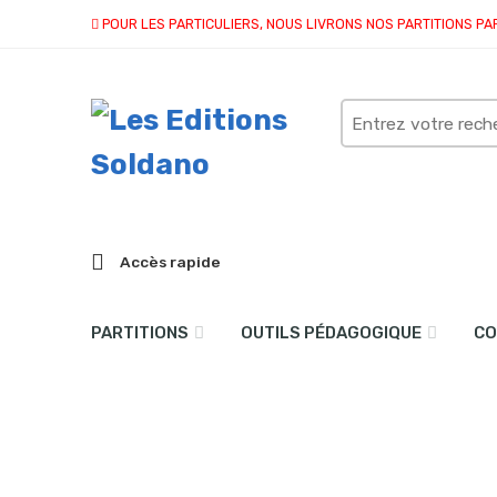
POUR LES PARTICULIERS, NOUS LIVRONS NOS PARTITIONS PA
Search
here
Accès rapide
PARTITIONS
OUTILS PÉDAGOGIQUE
CO
Rêve d’une nuit d’été (qu
Accueil
partitions
collection quatuor et plus