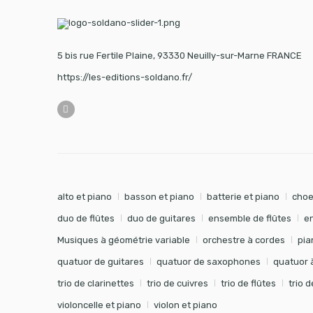
5 bis rue Fertile Plaine, 93330 Neuilly-sur-Marne FRANCE
https://les-editions-soldano.fr/
alto et piano
basson et piano
batterie et piano
choe
duo de flûtes
duo de guitares
ensemble de flûtes
e
Musiques à géométrie variable
orchestre à cordes
pia
quatuor de guitares
quatuor de saxophones
quatuor 
trio de clarinettes
trio de cuivres
trio de flûtes
trio 
violoncelle et piano
violon et piano