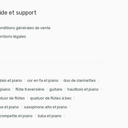
ide et support
nditions générales de vente
ntions légales
lais et piano
cor en fa et piano
duo de clarinettes
t piano
flûte traversière
guitare
hautbois et piano
tuor de flûtes
quatuor de flûtes à bec
e et piano
saxophone alto et piano
trompette et piano
tuba et piano