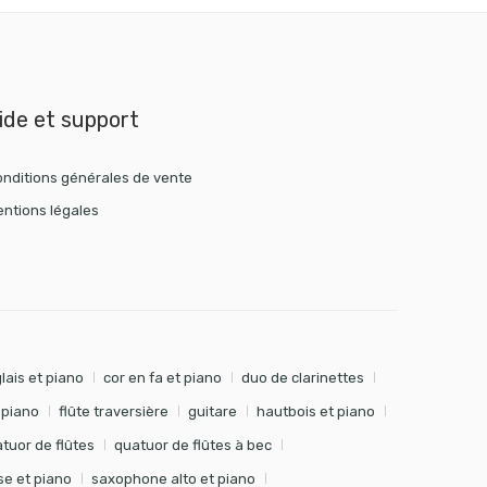
ide et support
nditions générales de vente
ntions légales
lais et piano
cor en fa et piano
duo de clarinettes
t piano
flûte traversière
guitare
hautbois et piano
tuor de flûtes
quatuor de flûtes à bec
e et piano
saxophone alto et piano