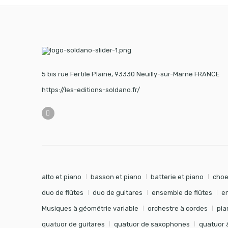
5 bis rue Fertile Plaine, 93330 Neuilly-sur-Marne FRANCE
https://les-editions-soldano.fr/
alto et piano
basson et piano
batterie et piano
choe
duo de flûtes
duo de guitares
ensemble de flûtes
e
Musiques à géométrie variable
orchestre à cordes
pia
quatuor de guitares
quatuor de saxophones
quatuor 