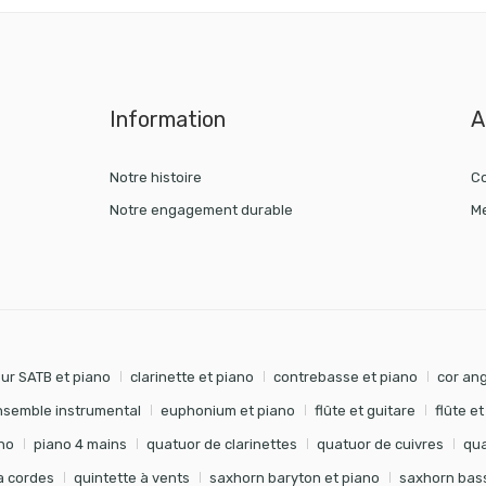
Information
A
Notre histoire
Co
Notre engagement durable
Me
ur SATB et piano
clarinette et piano
contrebasse et piano
cor ang
nsemble instrumental
euphonium et piano
flûte et guitare
flûte e
no
piano 4 mains
quatuor de clarinettes
quatuor de cuivres
qua
à cordes
quintette à vents
saxhorn baryton et piano
saxhorn bass