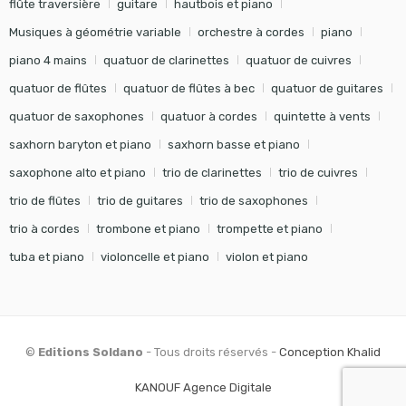
flûte traversière
guitare
hautbois et piano
Musiques à géométrie variable
orchestre à cordes
piano
piano 4 mains
quatuor de clarinettes
quatuor de cuivres
quatuor de flûtes
quatuor de flûtes à bec
quatuor de guitares
quatuor de saxophones
quatuor à cordes
quintette à vents
saxhorn baryton et piano
saxhorn basse et piano
saxophone alto et piano
trio de clarinettes
trio de cuivres
trio de flûtes
trio de guitares
trio de saxophones
trio à cordes
trombone et piano
trompette et piano
tuba et piano
violoncelle et piano
violon et piano
©
Editions Soldano
- Tous droits réservés -
Conception Khalid
KANOUF Agence Digitale