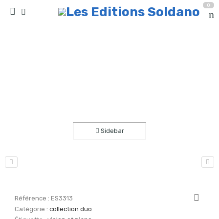
0
Valse intemporelle (violon et piano)
Accueil
partitions
collection duo
Sidebar
Référence :
ES3313
Catégorie :
collection duo