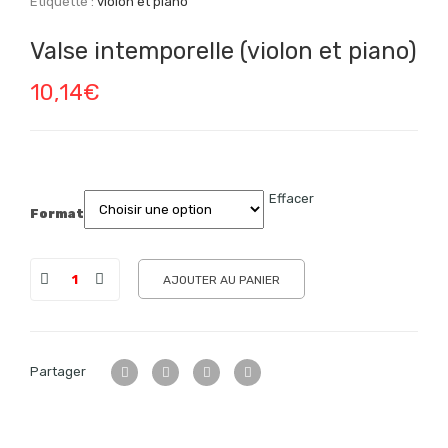
Étiquette :
violon et piano
Valse intemporelle (violon et piano)
10,14
€
Effacer
Format
AJOUTER AU PANIER
Partager