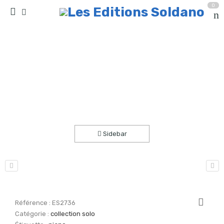
0
Vals’Amélie (piano)
Accueil
partitions
collection solo
Sidebar
Référence :
ES2736
Catégorie :
collection solo