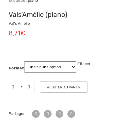
Étiquette :
piano
Vals’Amélie (piano)
Val's Amélie
8,71
€
Effacer
Format
AJOUTER AU PANIER
Partager