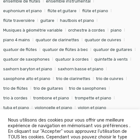
ensemble de flûtes
ensemble instrumental
euphonium et piano
flûte et guitare
flûte et piano
flûte traversière
guitare
hautbois et piano
Musiques à géométrie variable
orchestre à cordes
piano
piano 4 mains
quatuor de clarinettes
quatuor de cuivres
quatuor de flûtes
quatuor de flûtes à bec
quatuor de guitares
quatuor de saxophones
quatuor à cordes
quintette à vents
saxhorn baryton et piano
saxhorn basse et piano
saxophone alto et piano
trio de clarinettes
trio de cuivres
trio de flûtes
trio de guitares
trio de saxophones
trio à cordes
trombone et piano
trompette et piano
tuba et piano
violoncelle et piano
violon et piano
Nous utilisons des cookies pour vous offrir une meilleure
expérience de navigation en mémorisant vos préférences .
En cliquant sur "Accepter" vous approuvez l'utilisation de
TOUS les cookies. Cependant vous pouvez choisir le type