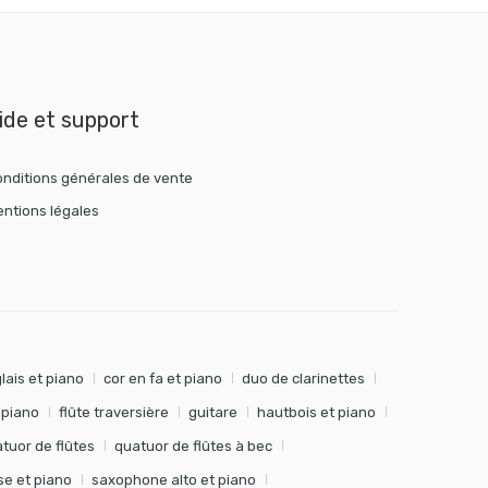
ide et support
nditions générales de vente
ntions légales
lais et piano
cor en fa et piano
duo de clarinettes
t piano
flûte traversière
guitare
hautbois et piano
tuor de flûtes
quatuor de flûtes à bec
e et piano
saxophone alto et piano