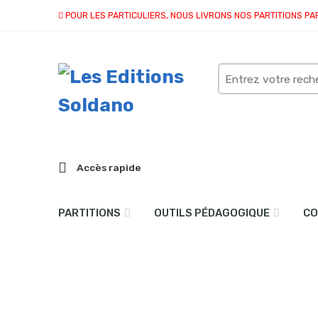
POUR LES PARTICULIERS, NOUS LIVRONS NOS PARTITIONS PA
Search
here
Accès rapide
PARTITIONS
OUTILS PÉDAGOGIQUE
CO
Une douce promesse (viol
Accueil
partitions
collection duo