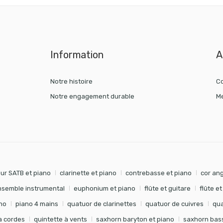
Information
A
Notre histoire
Co
Notre engagement durable
Me
ur SATB et piano
clarinette et piano
contrebasse et piano
cor ang
nsemble instrumental
euphonium et piano
flûte et guitare
flûte e
no
piano 4 mains
quatuor de clarinettes
quatuor de cuivres
qua
à cordes
quintette à vents
saxhorn baryton et piano
saxhorn bass