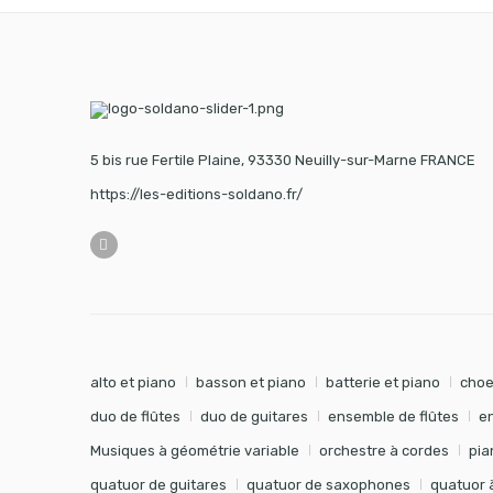
5 bis rue Fertile Plaine, 93330 Neuilly-sur-Marne FRANCE
https://les-editions-soldano.fr/
alto et piano
basson et piano
batterie et piano
choe
duo de flûtes
duo de guitares
ensemble de flûtes
e
Musiques à géométrie variable
orchestre à cordes
pia
quatuor de guitares
quatuor de saxophones
quatuor 