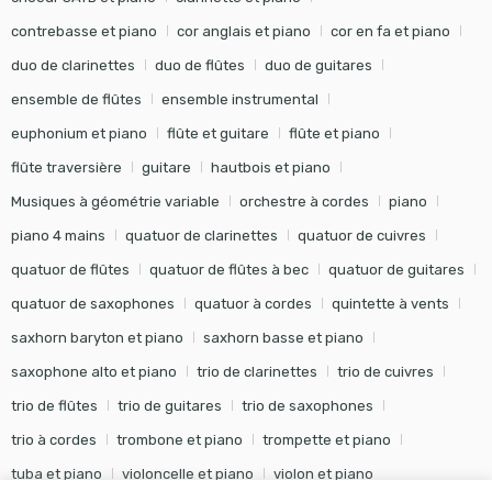
contrebasse et piano
cor anglais et piano
cor en fa et piano
duo de clarinettes
duo de flûtes
duo de guitares
ensemble de flûtes
ensemble instrumental
euphonium et piano
flûte et guitare
flûte et piano
flûte traversière
guitare
hautbois et piano
Musiques à géométrie variable
orchestre à cordes
piano
piano 4 mains
quatuor de clarinettes
quatuor de cuivres
quatuor de flûtes
quatuor de flûtes à bec
quatuor de guitares
quatuor de saxophones
quatuor à cordes
quintette à vents
saxhorn baryton et piano
saxhorn basse et piano
saxophone alto et piano
trio de clarinettes
trio de cuivres
trio de flûtes
trio de guitares
trio de saxophones
trio à cordes
trombone et piano
trompette et piano
tuba et piano
violoncelle et piano
violon et piano