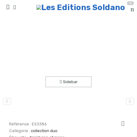
0
Trois histoires (trombone et piano)
Accueil
partitions
collection duo
Sidebar
Référence :
ES3386
Catégorie :
collection duo