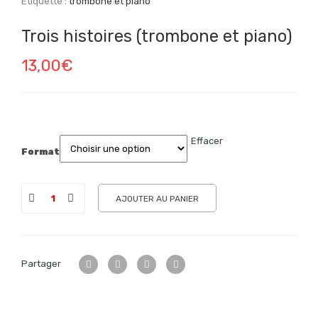
Étiquette :
trombone et piano
Trois histoires (trombone et piano)
13,00
€
Effacer
Format
AJOUTER AU PANIER
Partager