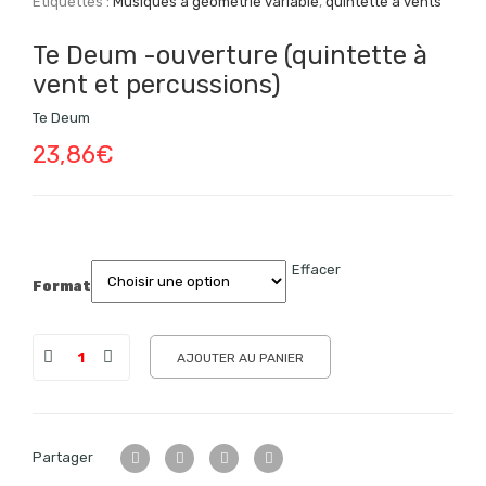
Étiquettes :
Musiques à géométrie variable
,
quintette à vents
Te Deum -ouverture (quintette à
vent et percussions)
Te Deum
23,86
€
Effacer
Format
AJOUTER AU PANIER
Partager