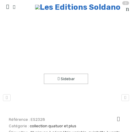
0
Te Deum -ouverture (quintette à vent et
percussions)
Accueil
partitions
collection quatuor et plus
Sidebar
Référence :
ES2328
Catégorie :
collection quatuor et plus