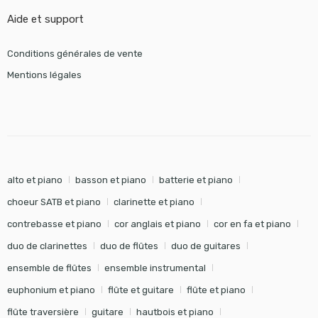
Aide et support
Conditions générales de vente
Mentions légales
alto et piano
basson et piano
batterie et piano
choeur SATB et piano
clarinette et piano
contrebasse et piano
cor anglais et piano
cor en fa et piano
duo de clarinettes
duo de flûtes
duo de guitares
ensemble de flûtes
ensemble instrumental
euphonium et piano
flûte et guitare
flûte et piano
flûte traversière
guitare
hautbois et piano