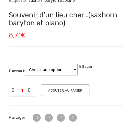
Étiquette :
saxhorn baryton et piano
Souvenir d’un lieu cher…(saxhorn
baryton et piano)
8,71
€
Effacer
Format
AJOUTER AU PANIER
Partager