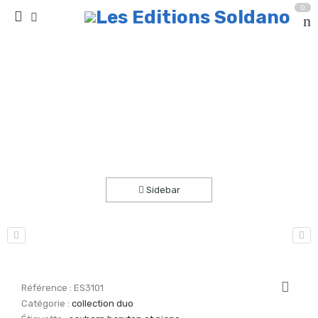
0
Souvenir d’un lieu cher…(saxhorn baryton et
piano)
Accueil
partitions
collection duo
Sidebar
Référence :
ES3101
Catégorie :
collection duo