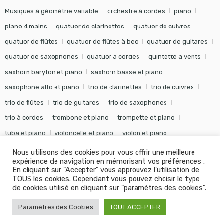
Musiques à géométrie variable
orchestre à cordes
piano
piano 4 mains
quatuor de clarinettes
quatuor de cuivres
quatuor de flûtes
quatuor de flûtes à bec
quatuor de guitares
quatuor de saxophones
quatuor à cordes
quintette à vents
saxhorn baryton et piano
saxhorn basse et piano
saxophone alto et piano
trio de clarinettes
trio de cuivres
trio de flûtes
trio de guitares
trio de saxophones
trio à cordes
trombone et piano
trompette et piano
tuba et piano
violoncelle et piano
violon et piano
Nous utilisons des cookies pour vous offrir une meilleure
expérience de navigation en mémorisant vos préférences .
En cliquant sur "Accepter" vous approuvez l'utilisation de
TOUS les cookies. Cependant vous pouvez choisir le type
©
Editions Soldano
- Tous droits réservés -
Conception Khalid
de cookies utilisé en cliquant sur "paramètres des cookies".
KANOUF Agence Digitale
Paramètres des Cookies
TOUT ACCEPTER