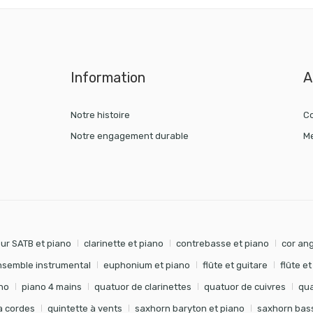
Information
A
Notre histoire
Co
Notre engagement durable
Me
ur SATB et piano
clarinette et piano
contrebasse et piano
cor ang
nsemble instrumental
euphonium et piano
flûte et guitare
flûte e
no
piano 4 mains
quatuor de clarinettes
quatuor de cuivres
qua
à cordes
quintette à vents
saxhorn baryton et piano
saxhorn bass