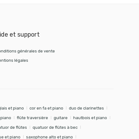
ide et support
nditions générales de vente
ntions légales
lais et piano
cor en fa et piano
duo de clarinettes
t piano
flûte traversière
guitare
hautbois et piano
tuor de flûtes
quatuor de flûtes à bec
e et piano
saxophone alto et piano