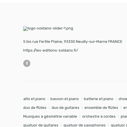
5 bis rue Fertile Plaine, 93330 Neuilly-sur-Marne FRANCE
https://les-editions-soldano.fr/
alto et piano
basson et piano
batterie et piano
choe
duo de flûtes
duo de guitares
ensemble de flûtes
e
Musiques à géométrie variable
orchestre à cordes
pia
quatuor de guitares
quatuor de saxophones
quatuor 