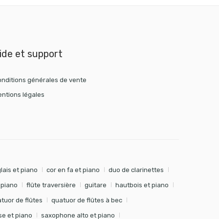
ide et support
nditions générales de vente
ntions légales
lais et piano
cor en fa et piano
duo de clarinettes
t piano
flûte traversière
guitare
hautbois et piano
tuor de flûtes
quatuor de flûtes à bec
e et piano
saxophone alto et piano