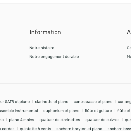
Information
A
Notre histoire
Co
Notre engagement durable
Me
ur SATB et piano
clarinette et piano
contrebasse et piano
cor ang
nsemble instrumental
euphonium et piano
flûte et guitare
flûte e
no
piano 4 mains
quatuor de clarinettes
quatuor de cuivres
qua
à cordes
quintette à vents
saxhorn baryton et piano
saxhorn bass