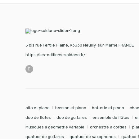
5 bis rue Fertile Plaine, 93330 Neuilly-sur-Marne FRANCE
https://les-editions-soldano.fr/
alto et piano
basson et piano
batterie et piano
choe
duo de flûtes
duo de guitares
ensemble de flûtes
e
Musiques à géométrie variable
orchestre à cordes
pia
quatuor de guitares
quatuor de saxophones
quatuor 