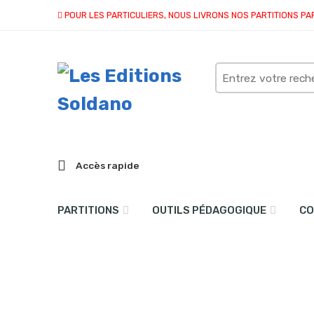
POUR LES PARTICULIERS, NOUS LIVRONS NOS PARTITIONS PA
Search
here
Accès rapide
PARTITIONS
OUTILS PÉDAGOGIQUE
CO
Sentier des songes (pian
Accueil
partitions
collection solo