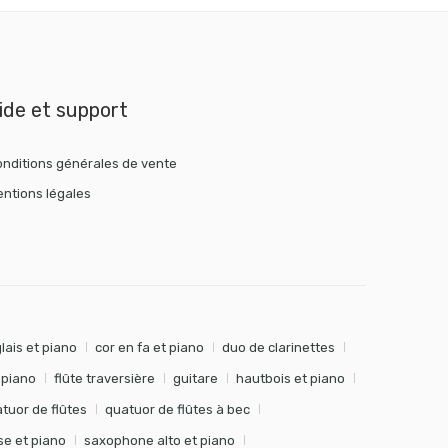
ide et support
nditions générales de vente
ntions légales
lais et piano
cor en fa et piano
duo de clarinettes
t piano
flûte traversière
guitare
hautbois et piano
tuor de flûtes
quatuor de flûtes à bec
e et piano
saxophone alto et piano