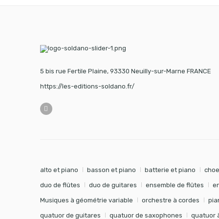
5 bis rue Fertile Plaine, 93330 Neuilly-sur-Marne FRANCE
https://les-editions-soldano.fr/
alto et piano
basson et piano
batterie et piano
choe
duo de flûtes
duo de guitares
ensemble de flûtes
e
Musiques à géométrie variable
orchestre à cordes
pia
quatuor de guitares
quatuor de saxophones
quatuor 