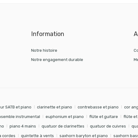
Information
A
Notre histoire
Co
Notre engagement durable
Me
ur SATB et piano
clarinette et piano
contrebasse et piano
cor ang
nsemble instrumental
euphonium et piano
flûte et guitare
flûte e
no
piano 4 mains
quatuor de clarinettes
quatuor de cuivres
qua
à cordes
quintette à vents
saxhorn baryton et piano
saxhorn bass