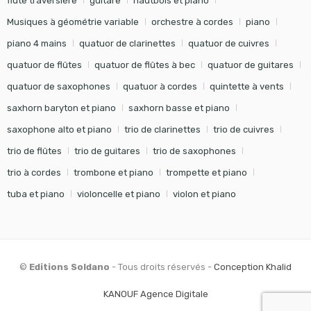
flûte traversière
guitare
hautbois et piano
Musiques à géométrie variable
orchestre à cordes
piano
piano 4 mains
quatuor de clarinettes
quatuor de cuivres
quatuor de flûtes
quatuor de flûtes à bec
quatuor de guitares
quatuor de saxophones
quatuor à cordes
quintette à vents
saxhorn baryton et piano
saxhorn basse et piano
saxophone alto et piano
trio de clarinettes
trio de cuivres
trio de flûtes
trio de guitares
trio de saxophones
trio à cordes
trombone et piano
trompette et piano
tuba et piano
violoncelle et piano
violon et piano
©
Editions Soldano
- Tous droits réservés -
Conception Khalid
KANOUF Agence Digitale