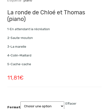
Étiquette :
piano
La ronde de Chloé et Thomas
(piano)
1-En attendant la récréation
2-Saute-mouton
3-La marelle
4-Colin-Maillard
5-Cache-cache
11,81
€
Effacer
Format