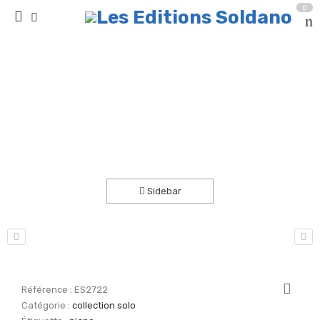
0
La ronde de Chloé et Thomas (piano)
Accueil
partitions
collection solo
Sidebar
Référence :
ES2722
Catégorie :
collection solo