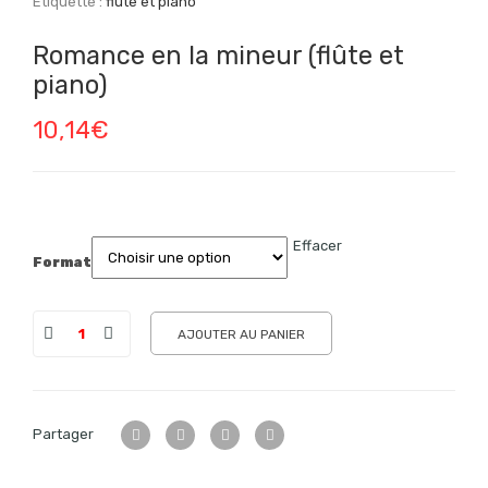
Étiquette :
flûte et piano
Romance en la mineur (flûte et
piano)
10,14
€
Effacer
Format
AJOUTER AU PANIER
Partager