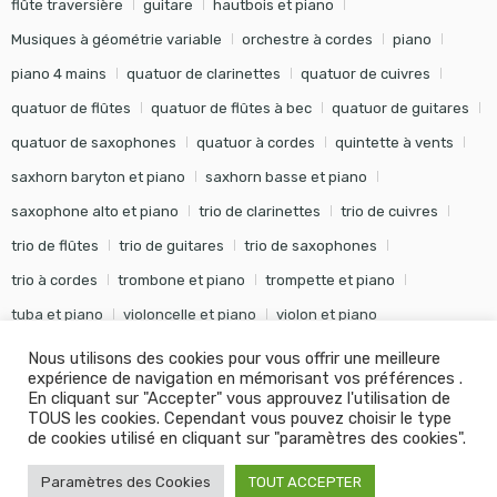
flûte traversière
guitare
hautbois et piano
Musiques à géométrie variable
orchestre à cordes
piano
piano 4 mains
quatuor de clarinettes
quatuor de cuivres
quatuor de flûtes
quatuor de flûtes à bec
quatuor de guitares
quatuor de saxophones
quatuor à cordes
quintette à vents
saxhorn baryton et piano
saxhorn basse et piano
saxophone alto et piano
trio de clarinettes
trio de cuivres
trio de flûtes
trio de guitares
trio de saxophones
trio à cordes
trombone et piano
trompette et piano
tuba et piano
violoncelle et piano
violon et piano
Nous utilisons des cookies pour vous offrir une meilleure
expérience de navigation en mémorisant vos préférences .
En cliquant sur "Accepter" vous approuvez l'utilisation de
TOUS les cookies. Cependant vous pouvez choisir le type
©
Editions Soldano
- Tous droits réservés -
Conception Khalid
de cookies utilisé en cliquant sur "paramètres des cookies".
KANOUF Agence Digitale
Paramètres des Cookies
TOUT ACCEPTER