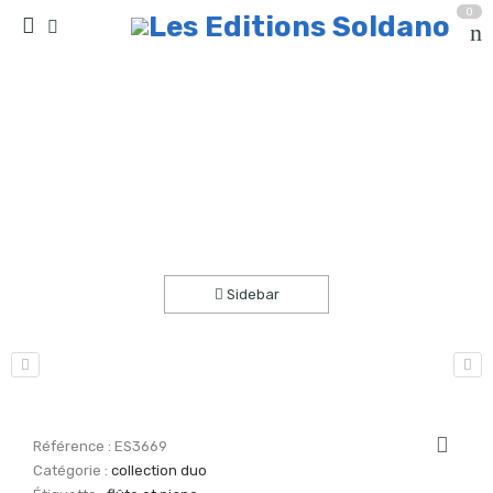
0
Romance en la mineur (flûte et piano)
Accueil
partitions
collection duo
Sidebar
Référence :
ES3669
Catégorie :
collection duo