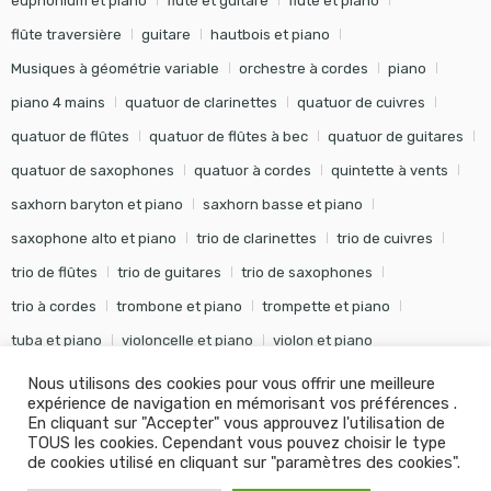
euphonium et piano
flûte et guitare
flûte et piano
flûte traversière
guitare
hautbois et piano
Musiques à géométrie variable
orchestre à cordes
piano
piano 4 mains
quatuor de clarinettes
quatuor de cuivres
quatuor de flûtes
quatuor de flûtes à bec
quatuor de guitares
quatuor de saxophones
quatuor à cordes
quintette à vents
saxhorn baryton et piano
saxhorn basse et piano
saxophone alto et piano
trio de clarinettes
trio de cuivres
trio de flûtes
trio de guitares
trio de saxophones
trio à cordes
trombone et piano
trompette et piano
tuba et piano
violoncelle et piano
violon et piano
Nous utilisons des cookies pour vous offrir une meilleure
expérience de navigation en mémorisant vos préférences .
En cliquant sur "Accepter" vous approuvez l'utilisation de
TOUS les cookies. Cependant vous pouvez choisir le type
©
Editions Soldano
- Tous droits réservés -
Conception Khalid
de cookies utilisé en cliquant sur "paramètres des cookies".