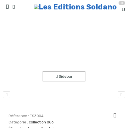
0
Rêverie en gondole (trompette -ou cornet- et
piano)
Accueil
partitions
collection duo
Sidebar
Référence :
ES3004
Catégorie :
collection duo