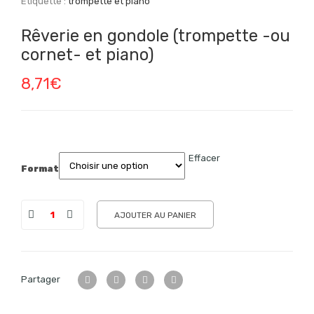
Étiquette :
trompette et piano
Rêverie en gondole (trompette -ou
cornet- et piano)
8,71
€
Effacer
Format
AJOUTER AU PANIER
Partager