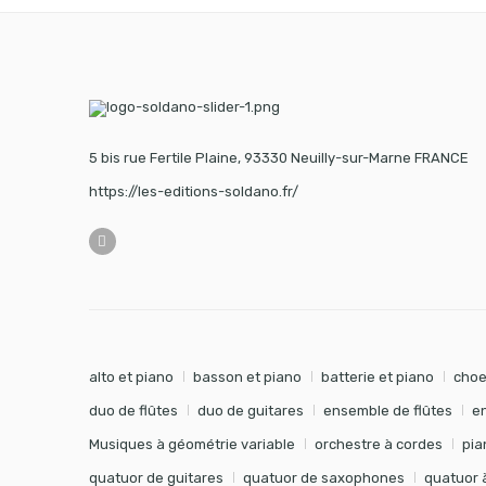
5 bis rue Fertile Plaine, 93330 Neuilly-sur-Marne FRANCE
https://les-editions-soldano.fr/
alto et piano
basson et piano
batterie et piano
choe
duo de flûtes
duo de guitares
ensemble de flûtes
e
Musiques à géométrie variable
orchestre à cordes
pia
quatuor de guitares
quatuor de saxophones
quatuor 