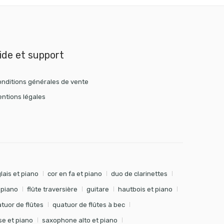
ide et support
nditions générales de vente
ntions légales
lais et piano
cor en fa et piano
duo de clarinettes
t piano
flûte traversière
guitare
hautbois et piano
tuor de flûtes
quatuor de flûtes à bec
e et piano
saxophone alto et piano