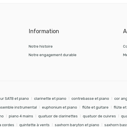
Information
A
Notre histoire
Co
Notre engagement durable
Me
ur SATB et piano
clarinette et piano
contrebasse et piano
cor ang
nsemble instrumental
euphonium et piano
flûte et guitare
flûte e
no
piano 4 mains
quatuor de clarinettes
quatuor de cuivres
qua
à cordes
quintette à vents
saxhorn baryton et piano
saxhorn bass