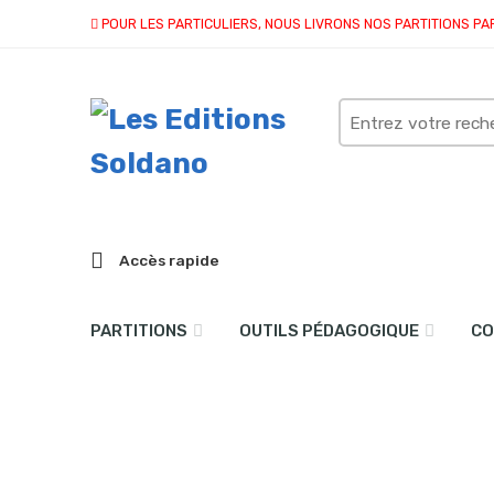
POUR LES PARTICULIERS, NOUS LIVRONS NOS PARTITIONS PA
Search
here
Accès rapide
PARTITIONS
OUTILS PÉDAGOGIQUE
CO
Promenade champêtre (t
Accueil
partitions
collection duo