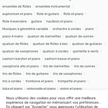
ensemble de flûtes
ensemble instrumental
euphonium et piano
flûte et guitare
flûte et piano
flûte traversière
guitare
hautbois et piano
Musiques à géométrie variable
orchestre à cordes
piano
piano 4 mains
quatuor de clarinettes
quatuor de cuivres
quatuor de flûtes
quatuor de flûtes à bec
quatuor de guitares
quatuor de saxophones
quatuor à cordes
quintette à vents
saxhorn baryton et piano
saxhorn basse et piano
saxophone alto et piano
trio de clarinettes
trio de cuivres
trio de flûtes
trio de guitares
trio de saxophones
trio à cordes
trombone et piano
trompette et piano
tuba et piano
violoncelle et piano
violon et piano
Nous utilisons des cookies pour vous offrir une meilleure
expérience de navigation en mémorisant vos préférences .
En cliquant sur "Accepter" vous approuvez l'utilisation de