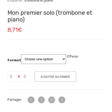
Étiquette :
trombone et piano
Mon premier solo (trombone et
piano)
8,71
€
Effacer
Format
AJOUTER AU PANIER
Partager