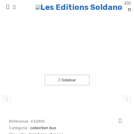
0
Mon premier solo (trombone et piano)
Accueil
partitions
collection duo
Sidebar
Référence :
ES2815
Catégorie :
collection duo