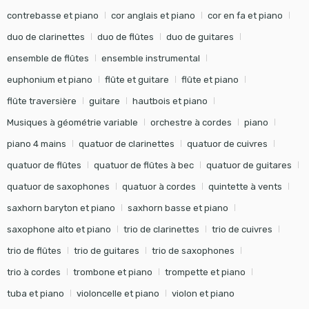
contrebasse et piano
cor anglais et piano
cor en fa et piano
duo de clarinettes
duo de flûtes
duo de guitares
ensemble de flûtes
ensemble instrumental
euphonium et piano
flûte et guitare
flûte et piano
flûte traversière
guitare
hautbois et piano
Musiques à géométrie variable
orchestre à cordes
piano
piano 4 mains
quatuor de clarinettes
quatuor de cuivres
quatuor de flûtes
quatuor de flûtes à bec
quatuor de guitares
quatuor de saxophones
quatuor à cordes
quintette à vents
saxhorn baryton et piano
saxhorn basse et piano
saxophone alto et piano
trio de clarinettes
trio de cuivres
trio de flûtes
trio de guitares
trio de saxophones
trio à cordes
trombone et piano
trompette et piano
tuba et piano
violoncelle et piano
violon et piano