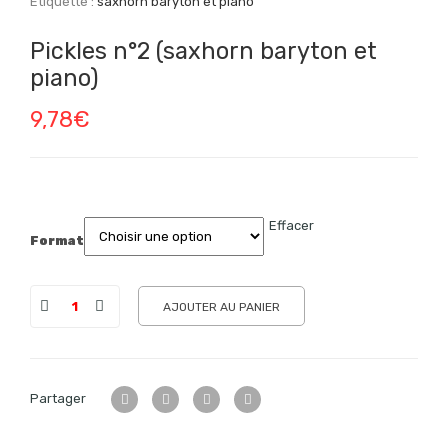
Étiquette :
saxhorn baryton et piano
Pickles n°2 (saxhorn baryton et
piano)
9,78
€
Effacer
Format
AJOUTER AU PANIER
Partager