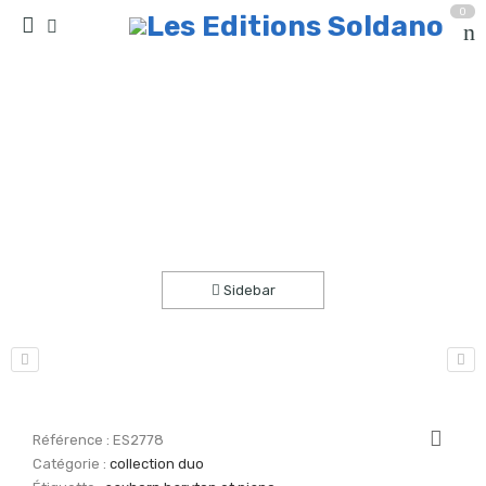
0
Pickles n°2 (saxhorn baryton et piano)
Accueil
partitions
collection duo
Sidebar
Référence :
ES2778
Catégorie :
collection duo