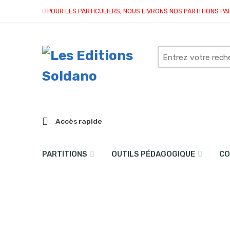
POUR LES PARTICULIERS, NOUS LIVRONS NOS PARTITIONS PA
Search
here
Accès rapide
PARTITIONS
OUTILS PÉDAGOGIQUE
CO
Parfum argentin (basson 
Accueil
partitions
collection duo