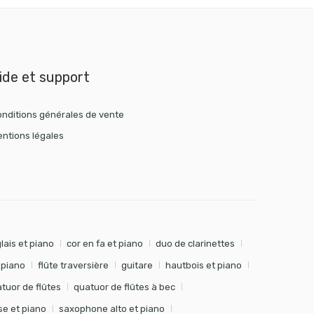
ide et support
nditions générales de vente
ntions légales
lais et piano
cor en fa et piano
duo de clarinettes
t piano
flûte traversière
guitare
hautbois et piano
tuor de flûtes
quatuor de flûtes à bec
e et piano
saxophone alto et piano