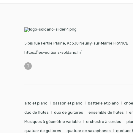
5 bis rue Fertile Plaine, 93330 Neuilly-sur-Marne FRANCE
https://les-editions-soldano.fr/
alto et piano
basson et piano
batterie et piano
choe
duo de flûtes
duo de guitares
ensemble de flûtes
e
Musiques à géométrie variable
orchestre à cordes
pia
quatuor de guitares
quatuor de saxophones
quatuor 