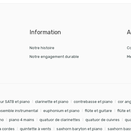
Information
A
Notre histoire
Co
Notre engagement durable
Me
ur SATB et piano
clarinette et piano
contrebasse et piano
cor ang
nsemble instrumental
euphonium et piano
flûte et guitare
flûte e
no
piano 4 mains
quatuor de clarinettes
quatuor de cuivres
qua
à cordes
quintette à vents
saxhorn baryton et piano
saxhorn bass