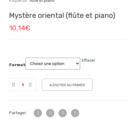
Étiquette :
flûte et piano
Mystère oriental (flûte et piano)
10,14
€
Effacer
Format
AJOUTER AU PANIER
Partager