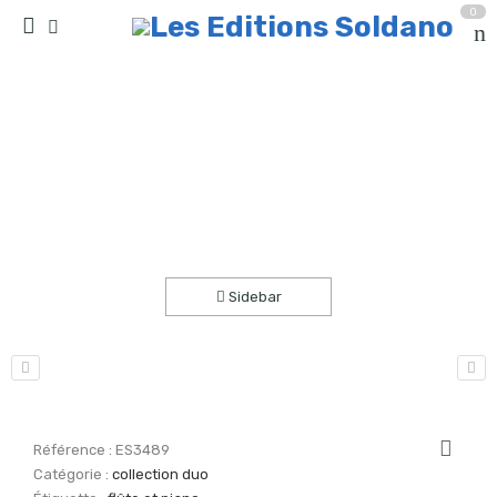
0
Mystère oriental (flûte et piano)
Accueil
partitions
collection duo
Sidebar
Référence :
ES3489
Catégorie :
collection duo