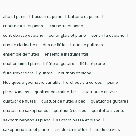
alto et piano
basson et piano
batterie et piano
choeur SATB et piano
clarinette et piano
contrebasse et piano
cor anglais et piano
cor en fa et piano
duo de clarinettes
duo de flûtes
duo de guitares
ensemble de flûtes
ensemble instrumental
euphonium et piano
flûte et guitare
flûte et piano
flûte traversière
guitare
hautbois et piano
Musiques à géométrie variable
orchestre à cordes
piano
piano 4 mains
quatuor de clarinettes
quatuor de cuivres
quatuor de flûtes
quatuor de flûtes à bec
quatuor de guitares
quatuor de saxophones
quatuor à cordes
quintette à vents
saxhorn baryton et piano
saxhorn basse et piano
saxophone alto et piano
trio de clarinettes
trio de cuivres