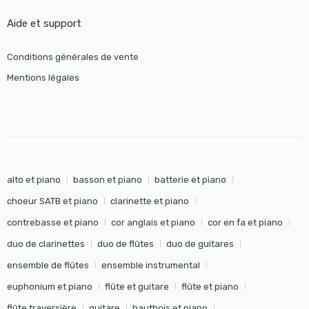
Aide et support
Conditions générales de vente
Mentions légales
alto et piano
basson et piano
batterie et piano
choeur SATB et piano
clarinette et piano
contrebasse et piano
cor anglais et piano
cor en fa et piano
duo de clarinettes
duo de flûtes
duo de guitares
ensemble de flûtes
ensemble instrumental
euphonium et piano
flûte et guitare
flûte et piano
flûte traversière
guitare
hautbois et piano