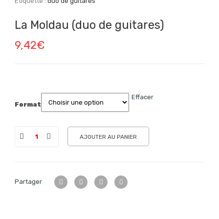
Étiquette :
duo de guitares
La Moldau (duo de guitares)
9,42
€
Effacer
Format
AJOUTER AU PANIER
Partager