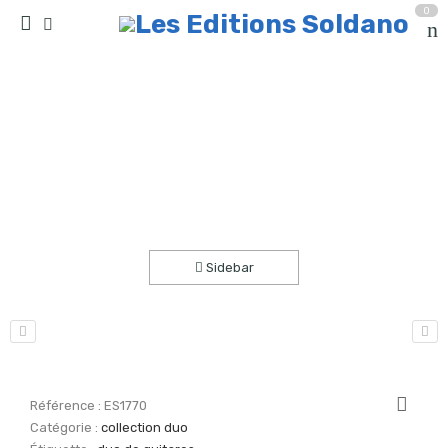
0
La Moldau (duo de guitares)
Accueil
partitions
collection duo
Sidebar
Référence :
ES1770
Catégorie :
collection duo