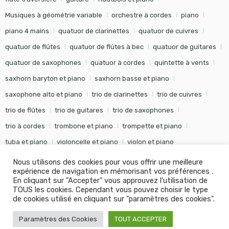
Musiques à géométrie variable
orchestre à cordes
piano
piano 4 mains
quatuor de clarinettes
quatuor de cuivres
quatuor de flûtes
quatuor de flûtes à bec
quatuor de guitares
quatuor de saxophones
quatuor à cordes
quintette à vents
saxhorn baryton et piano
saxhorn basse et piano
saxophone alto et piano
trio de clarinettes
trio de cuivres
trio de flûtes
trio de guitares
trio de saxophones
trio à cordes
trombone et piano
trompette et piano
tuba et piano
violoncelle et piano
violon et piano
Nous utilisons des cookies pour vous offrir une meilleure
expérience de navigation en mémorisant vos préférences .
En cliquant sur "Accepter" vous approuvez l'utilisation de
TOUS les cookies. Cependant vous pouvez choisir le type
©
Editions Soldano
- Tous droits réservés -
Conception Khalid
de cookies utilisé en cliquant sur "paramètres des cookies".
KANOUF Agence Digitale
Paramètres des Cookies
TOUT ACCEPTER