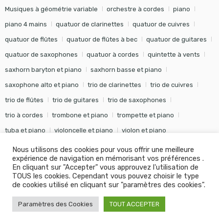
Musiques à géométrie variable
orchestre à cordes
piano
piano 4 mains
quatuor de clarinettes
quatuor de cuivres
quatuor de flûtes
quatuor de flûtes à bec
quatuor de guitares
quatuor de saxophones
quatuor à cordes
quintette à vents
saxhorn baryton et piano
saxhorn basse et piano
saxophone alto et piano
trio de clarinettes
trio de cuivres
trio de flûtes
trio de guitares
trio de saxophones
trio à cordes
trombone et piano
trompette et piano
tuba et piano
violoncelle et piano
violon et piano
Nous utilisons des cookies pour vous offrir une meilleure
expérience de navigation en mémorisant vos préférences .
En cliquant sur "Accepter" vous approuvez l'utilisation de
TOUS les cookies. Cependant vous pouvez choisir le type
©
Editions Soldano
- Tous droits réservés -
Conception Khalid
de cookies utilisé en cliquant sur "paramètres des cookies".
KANOUF Agence Digitale
Paramètres des Cookies
TOUT ACCEPTER