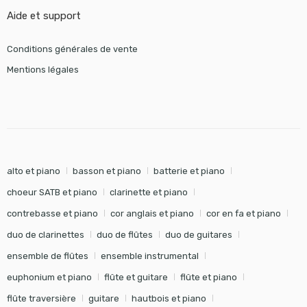
Aide et support
Conditions générales de vente
Mentions légales
alto et piano
basson et piano
batterie et piano
choeur SATB et piano
clarinette et piano
contrebasse et piano
cor anglais et piano
cor en fa et piano
duo de clarinettes
duo de flûtes
duo de guitares
ensemble de flûtes
ensemble instrumental
euphonium et piano
flûte et guitare
flûte et piano
flûte traversière
guitare
hautbois et piano