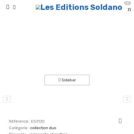
0
Malagueña (violoncelle et guitare)
Accueil
partitions
collection duo
Sidebar
Référence :
ES3130
Catégorie :
collection duo