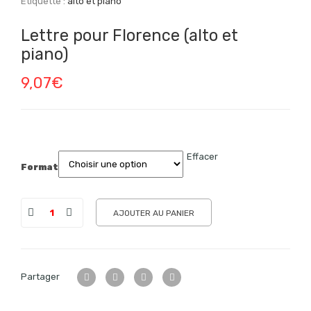
Étiquette :
alto et piano
Lettre pour Florence (alto et
piano)
9,07
€
Effacer
Format
AJOUTER AU PANIER
Partager