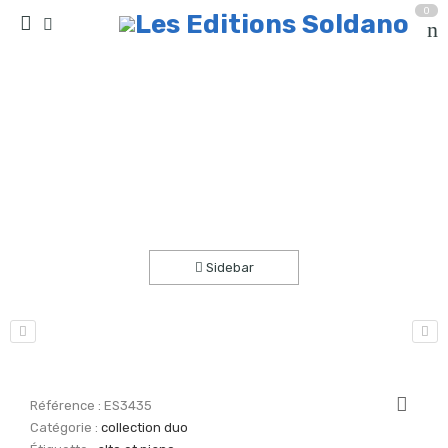
0
Lettre pour Florence (alto et piano)
Accueil
partitions
collection duo
Sidebar
Référence :
ES3435
Catégorie :
collection duo