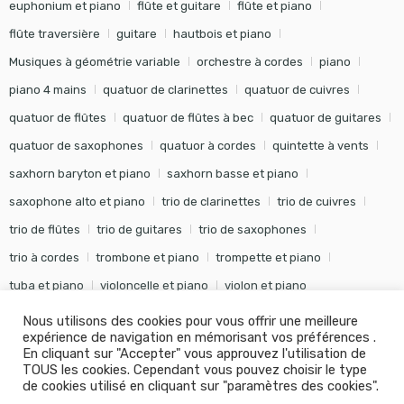
euphonium et piano
flûte et guitare
flûte et piano
flûte traversière
guitare
hautbois et piano
Musiques à géométrie variable
orchestre à cordes
piano
piano 4 mains
quatuor de clarinettes
quatuor de cuivres
quatuor de flûtes
quatuor de flûtes à bec
quatuor de guitares
quatuor de saxophones
quatuor à cordes
quintette à vents
saxhorn baryton et piano
saxhorn basse et piano
saxophone alto et piano
trio de clarinettes
trio de cuivres
trio de flûtes
trio de guitares
trio de saxophones
trio à cordes
trombone et piano
trompette et piano
tuba et piano
violoncelle et piano
violon et piano
Nous utilisons des cookies pour vous offrir une meilleure
expérience de navigation en mémorisant vos préférences .
En cliquant sur "Accepter" vous approuvez l'utilisation de
TOUS les cookies. Cependant vous pouvez choisir le type
©
Editions Soldano
- Tous droits réservés -
Conception Khalid
de cookies utilisé en cliquant sur "paramètres des cookies".