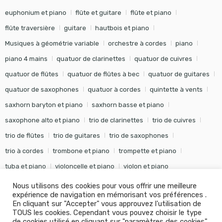
euphonium et piano
flûte et guitare
flûte et piano
flûte traversière
guitare
hautbois et piano
Musiques à géométrie variable
orchestre à cordes
piano
piano 4 mains
quatuor de clarinettes
quatuor de cuivres
quatuor de flûtes
quatuor de flûtes à bec
quatuor de guitares
quatuor de saxophones
quatuor à cordes
quintette à vents
saxhorn baryton et piano
saxhorn basse et piano
saxophone alto et piano
trio de clarinettes
trio de cuivres
trio de flûtes
trio de guitares
trio de saxophones
trio à cordes
trombone et piano
trompette et piano
tuba et piano
violoncelle et piano
violon et piano
Nous utilisons des cookies pour vous offrir une meilleure
expérience de navigation en mémorisant vos préférences .
En cliquant sur "Accepter" vous approuvez l'utilisation de
TOUS les cookies. Cependant vous pouvez choisir le type
©
Editions Soldano
- Tous droits réservés -
Conception Khalid
de cookies utilisé en cliquant sur "paramètres des cookies".