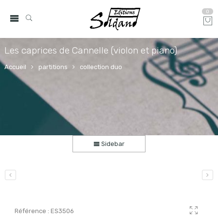
0
Les caprices de Cannelle (violon et piano)
Accueil
partitions
collection duo
Sidebar
Référence :
ES3506