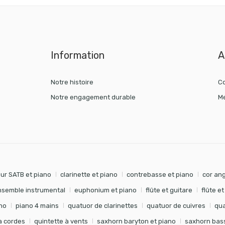
Information
A
Notre histoire
Co
Notre engagement durable
Me
ur SATB et piano
clarinette et piano
contrebasse et piano
cor ang
nsemble instrumental
euphonium et piano
flûte et guitare
flûte e
no
piano 4 mains
quatuor de clarinettes
quatuor de cuivres
qua
à cordes
quintette à vents
saxhorn baryton et piano
saxhorn bass