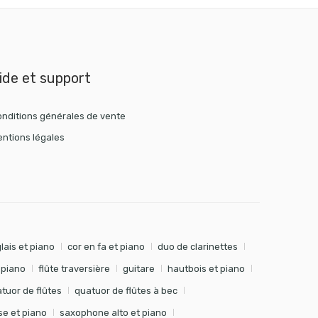
ide et support
nditions générales de vente
ntions légales
lais et piano
cor en fa et piano
duo de clarinettes
t piano
flûte traversière
guitare
hautbois et piano
tuor de flûtes
quatuor de flûtes à bec
e et piano
saxophone alto et piano