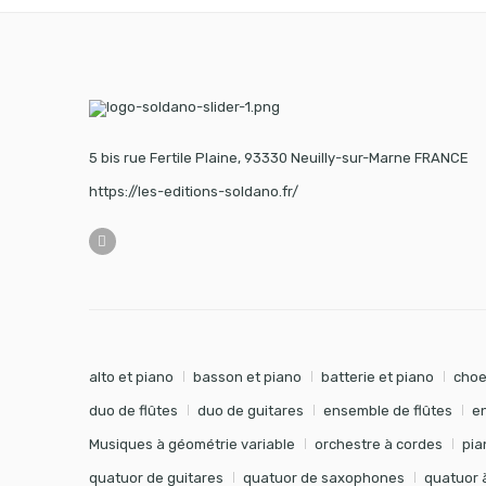
5 bis rue Fertile Plaine, 93330 Neuilly-sur-Marne FRANCE
https://les-editions-soldano.fr/
alto et piano
basson et piano
batterie et piano
choe
duo de flûtes
duo de guitares
ensemble de flûtes
e
Musiques à géométrie variable
orchestre à cordes
pia
quatuor de guitares
quatuor de saxophones
quatuor 