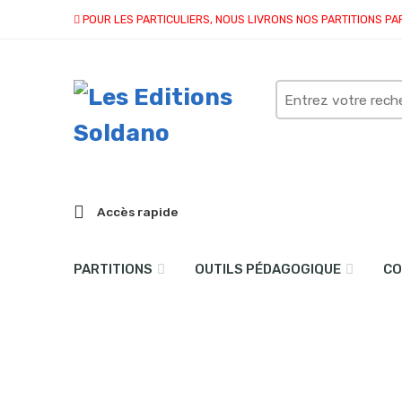
POUR LES PARTICULIERS, NOUS LIVRONS NOS PARTITIONS PA
Search
here
Accès rapide
PARTITIONS
OUTILS PÉDAGOGIQUE
CO
Le planeur vert (flûte et 
Accueil
partitions
collection duo