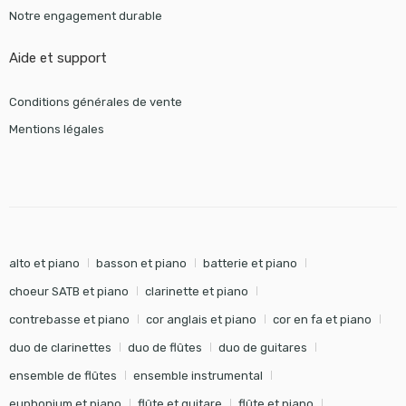
Notre engagement durable
Aide et support
Conditions générales de vente
Mentions légales
alto et piano
basson et piano
batterie et piano
choeur SATB et piano
clarinette et piano
contrebasse et piano
cor anglais et piano
cor en fa et piano
duo de clarinettes
duo de flûtes
duo de guitares
ensemble de flûtes
ensemble instrumental
euphonium et piano
flûte et guitare
flûte et piano