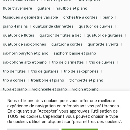
flûte traversière
guitare
hautbois et piano
Musiques à géométrie variable
orchestre à cordes
piano
piano 4 mains
quatuor de clarinettes
quatuor de cuivres
quatuor de flûtes
quatuor de flûtes à bec
quatuor de guitares
quatuor de saxophones
quatuor à cordes
quintette à vents
saxhorn baryton et piano
saxhorn basse et piano
saxophone alto et piano
trio de clarinettes
trio de cuivres
trio de flûtes
trio de guitares
trio de saxophones
trio à cordes
trombone et piano
trompette et piano
tuba et piano
violoncelle et piano
violon et piano
Nous utilisons des cookies pour vous offrir une meilleure
expérience de navigation en mémorisant vos préférences .
En cliquant sur "Accepter" vous approuvez l'utilisation de
TOUS les cookies. Cependant vous pouvez choisir le type
©
Editions Soldano
- Tous droits réservés -
Conception Khalid
de cookies utilisé en cliquant sur "paramètres des cookies".