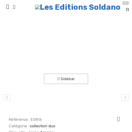
0
Histoires courtes – dialogue # 1 (piano 4 mains)
Accueil
partitions
collection duo
Sidebar
Référence :
ES816
Catégorie :
collection duo