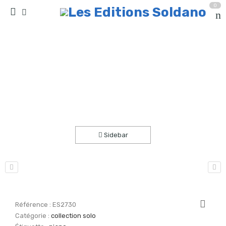
0
Halilova (piano)
Accueil
partitions
collection solo
Sidebar
Référence :
ES2730
Catégorie :
collection solo