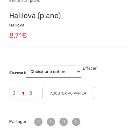
Étiquette :
piano
Halilova (piano)
Halilova
8,71
€
Effacer
Format
AJOUTER AU PANIER
Partager