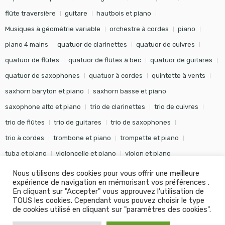
flûte traversière
guitare
hautbois et piano
Musiques à géométrie variable
orchestre à cordes
piano
piano 4 mains
quatuor de clarinettes
quatuor de cuivres
quatuor de flûtes
quatuor de flûtes à bec
quatuor de guitares
quatuor de saxophones
quatuor à cordes
quintette à vents
saxhorn baryton et piano
saxhorn basse et piano
saxophone alto et piano
trio de clarinettes
trio de cuivres
trio de flûtes
trio de guitares
trio de saxophones
trio à cordes
trombone et piano
trompette et piano
tuba et piano
violoncelle et piano
violon et piano
Nous utilisons des cookies pour vous offrir une meilleure
expérience de navigation en mémorisant vos préférences .
En cliquant sur "Accepter" vous approuvez l'utilisation de
TOUS les cookies. Cependant vous pouvez choisir le type
©
Editions Soldano
- Tous droits réservés -
Conception Khalid
de cookies utilisé en cliquant sur "paramètres des cookies".