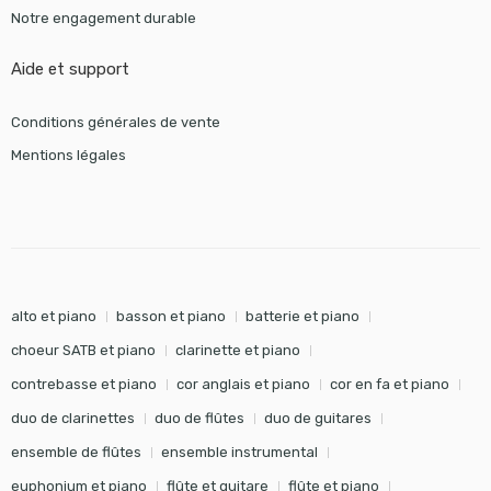
Notre engagement durable
Aide et support
Conditions générales de vente
Mentions légales
alto et piano
basson et piano
batterie et piano
choeur SATB et piano
clarinette et piano
contrebasse et piano
cor anglais et piano
cor en fa et piano
duo de clarinettes
duo de flûtes
duo de guitares
ensemble de flûtes
ensemble instrumental
euphonium et piano
flûte et guitare
flûte et piano