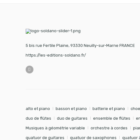
5 bis rue Fertile Plaine, 93330 Neuilly-sur-Marne FRANCE
https://les-editions-soldano.fr/
alto et piano
basson et piano
batterie et piano
choe
duo de flûtes
duo de guitares
ensemble de flûtes
e
Musiques à géométrie variable
orchestre à cordes
pia
quatuor de guitares
quatuor de saxophones
quatuor 