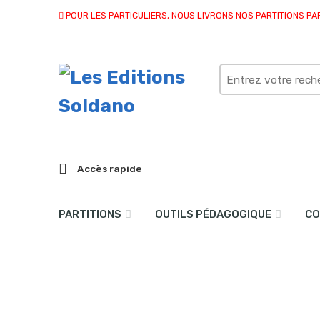
POUR LES PARTICULIERS, NOUS LIVRONS NOS PARTITIONS PA
Search
here
Accès rapide
PARTITIONS
OUTILS PÉDAGOGIQUE
CO
Fun party (saxophone tén
Accueil
partitions
collection duo