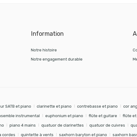
Information
A
Notre histoire
Co
Notre engagement durable
Me
ur SATB et piano
clarinette et piano
contrebasse et piano
cor ang
nsemble instrumental
euphonium et piano
flûte et guitare
flûte e
no
piano 4 mains
quatuor de clarinettes
quatuor de cuivres
qua
à cordes
quintette à vents
saxhorn baryton et piano
saxhorn bass