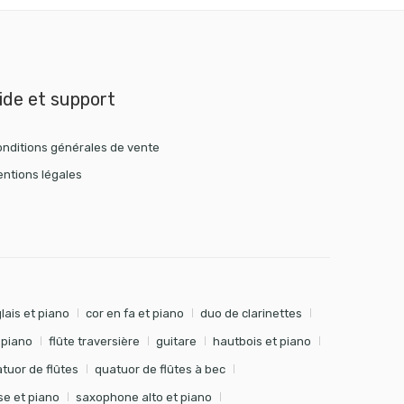
ide et support
nditions générales de vente
ntions légales
lais et piano
cor en fa et piano
duo de clarinettes
t piano
flûte traversière
guitare
hautbois et piano
tuor de flûtes
quatuor de flûtes à bec
e et piano
saxophone alto et piano