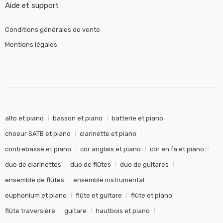
Aide et support
Conditions générales de vente
Mentions légales
alto et piano
basson et piano
batterie et piano
choeur SATB et piano
clarinette et piano
contrebasse et piano
cor anglais et piano
cor en fa et piano
duo de clarinettes
duo de flûtes
duo de guitares
ensemble de flûtes
ensemble instrumental
euphonium et piano
flûte et guitare
flûte et piano
flûte traversière
guitare
hautbois et piano