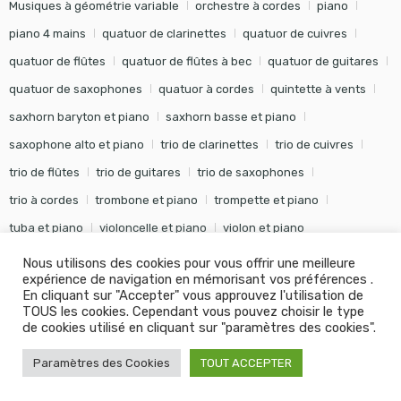
Musiques à géométrie variable
orchestre à cordes
piano
piano 4 mains
quatuor de clarinettes
quatuor de cuivres
quatuor de flûtes
quatuor de flûtes à bec
quatuor de guitares
quatuor de saxophones
quatuor à cordes
quintette à vents
saxhorn baryton et piano
saxhorn basse et piano
saxophone alto et piano
trio de clarinettes
trio de cuivres
trio de flûtes
trio de guitares
trio de saxophones
trio à cordes
trombone et piano
trompette et piano
tuba et piano
violoncelle et piano
violon et piano
Nous utilisons des cookies pour vous offrir une meilleure
expérience de navigation en mémorisant vos préférences .
En cliquant sur "Accepter" vous approuvez l'utilisation de
TOUS les cookies. Cependant vous pouvez choisir le type
©
Editions Soldano
- Tous droits réservés -
Conception Khalid
de cookies utilisé en cliquant sur "paramètres des cookies".
KANOUF Agence Digitale
Paramètres des Cookies
TOUT ACCEPTER