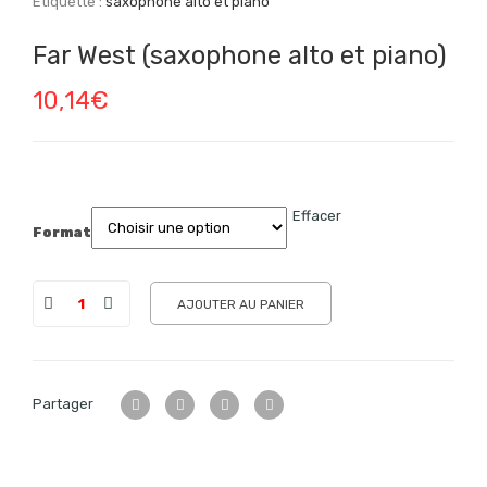
Étiquette :
saxophone alto et piano
Far West (saxophone alto et piano)
10,14
€
Effacer
Format
AJOUTER AU PANIER
Partager