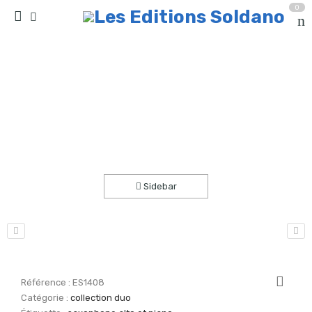
0
Far West (saxophone alto et piano)
Accueil
partitions
collection duo
Sidebar
Référence :
ES1408
Catégorie :
collection duo