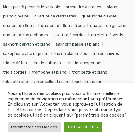
Musiques à géométrie variable
orchestre à cordes
piano
piano 4 mains
quatuor de clarinettes
quatuor de cuivres
quatuor de flûtes
quatuor de flûtes à bec
quatuor de guitares
quatuor de saxophones
quatuor à cordes
quintette à vents
saxhorn baryton et piano
saxhorn basse et piano
saxophone alto et piano
trio de clarinettes
trio de cuivres
trio de flûtes
trio de guitares
trio de saxophones
trio à cordes
trombone et piano
trompette et piano
tuba et piano
violoncelle et piano
violon et piano
Nous utilisons des cookies pour vous offrir une meilleure
expérience de navigation en mémorisant vos préférences .
En cliquant sur "Accepter" vous approuvez l'utilisation de
TOUS les cookies. Cependant vous pouvez choisir le type
©
Editions Soldano
- Tous droits réservés -
Conception Khalid
de cookies utilisé en cliquant sur "paramètres des cookies".
KANOUF Agence Digitale
Paramètres des Cookies
TOUT ACCEPTER