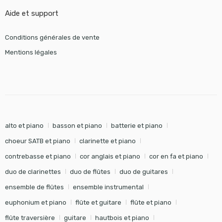
Aide et support
Conditions générales de vente
Mentions légales
alto et piano
basson et piano
batterie et piano
choeur SATB et piano
clarinette et piano
contrebasse et piano
cor anglais et piano
cor en fa et piano
duo de clarinettes
duo de flûtes
duo de guitares
ensemble de flûtes
ensemble instrumental
euphonium et piano
flûte et guitare
flûte et piano
flûte traversière
guitare
hautbois et piano