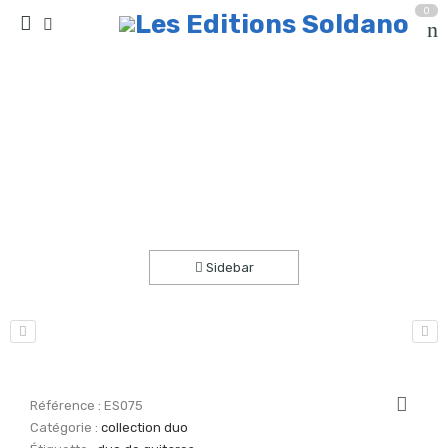
0
Facilonga et El cachimbo (duo de guitares)
Accueil
partitions
collection duo
Sidebar
Référence :
ES075
Catégorie :
collection duo