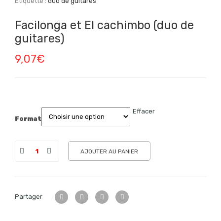
Étiquette :
duo de guitares
Facilonga et El cachimbo (duo de
guitares)
9,07
€
Effacer
Format
AJOUTER AU PANIER
Partager