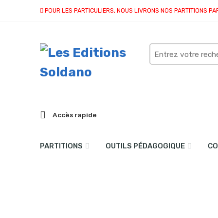
POUR LES PARTICULIERS, NOUS LIVRONS NOS PARTITIONS PA
Search
here
Accès rapide
PARTITIONS
OUTILS PÉDAGOGIQUE
CO
Equinoxe (saxophone alto
Accueil
partitions
collection duo