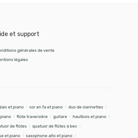
ide et support
nditions générales de vente
ntions légales
lais et piano
cor en fa et piano
duo de clarinettes
t piano
flûte traversière
guitare
hautbois et piano
tuor de flûtes
quatuor de flûtes à bec
e et piano
saxophone alto et piano