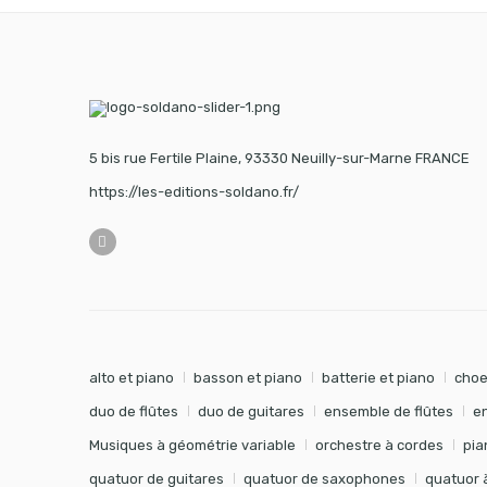
5 bis rue Fertile Plaine, 93330 Neuilly-sur-Marne FRANCE
https://les-editions-soldano.fr/
alto et piano
basson et piano
batterie et piano
choe
duo de flûtes
duo de guitares
ensemble de flûtes
e
Musiques à géométrie variable
orchestre à cordes
pia
quatuor de guitares
quatuor de saxophones
quatuor 