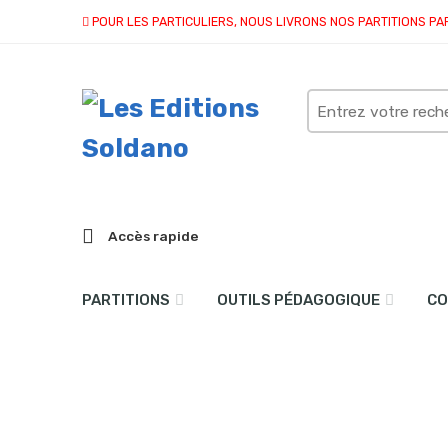
POUR LES PARTICULIERS, NOUS LIVRONS NOS PARTITIONS PA
Search
here
Accès rapide
PARTITIONS
OUTILS PÉDAGOGIQUE
CO
Epigraphes (ensemble à 
Accueil
partitions
collection quatuor et plus