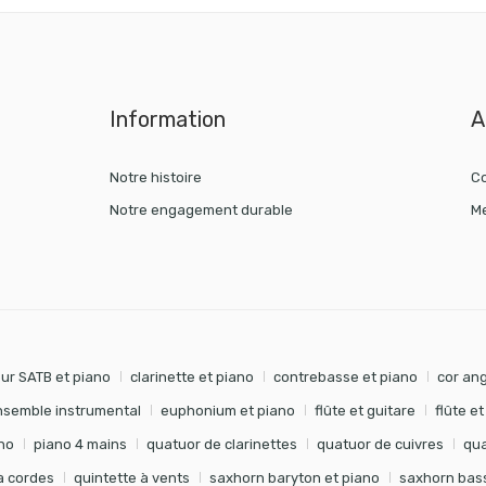
Information
A
Notre histoire
Co
Notre engagement durable
Me
ur SATB et piano
clarinette et piano
contrebasse et piano
cor ang
nsemble instrumental
euphonium et piano
flûte et guitare
flûte e
no
piano 4 mains
quatuor de clarinettes
quatuor de cuivres
qua
à cordes
quintette à vents
saxhorn baryton et piano
saxhorn bass