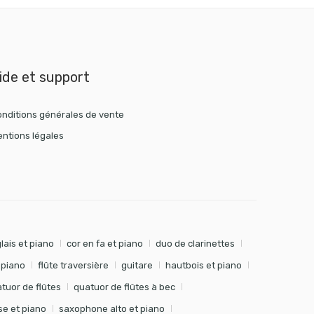
ide et support
nditions générales de vente
ntions légales
lais et piano
cor en fa et piano
duo de clarinettes
t piano
flûte traversière
guitare
hautbois et piano
tuor de flûtes
quatuor de flûtes à bec
e et piano
saxophone alto et piano