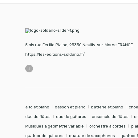
5 bis rue Fertile Plaine, 93330 Neuilly-sur-Marne FRANCE
https://les-editions-soldano.fr/
alto et piano
basson et piano
batterie et piano
choe
duo de flûtes
duo de guitares
ensemble de flûtes
e
Musiques à géométrie variable
orchestre à cordes
pia
quatuor de guitares
quatuor de saxophones
quatuor 