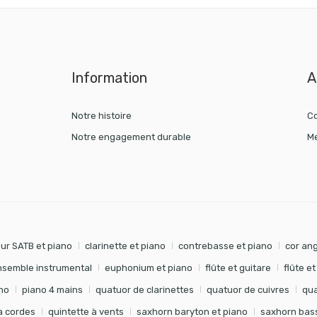
Information
A
Notre histoire
Co
Notre engagement durable
Me
ur SATB et piano
clarinette et piano
contrebasse et piano
cor ang
nsemble instrumental
euphonium et piano
flûte et guitare
flûte e
no
piano 4 mains
quatuor de clarinettes
quatuor de cuivres
qua
à cordes
quintette à vents
saxhorn baryton et piano
saxhorn bass