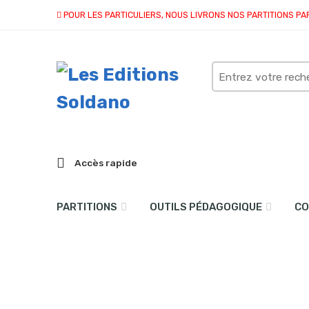
POUR LES PARTICULIERS, NOUS LIVRONS NOS PARTITIONS PA
Search
here
Accès rapide
PARTITIONS
OUTILS PÉDAGOGIQUE
CO
En manège (flûte et pian
Accueil
partitions
collection duo