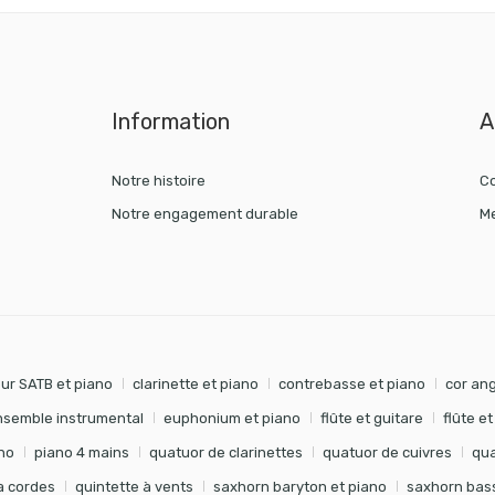
Information
A
Notre histoire
Co
Notre engagement durable
Me
ur SATB et piano
clarinette et piano
contrebasse et piano
cor ang
nsemble instrumental
euphonium et piano
flûte et guitare
flûte e
no
piano 4 mains
quatuor de clarinettes
quatuor de cuivres
qua
à cordes
quintette à vents
saxhorn baryton et piano
saxhorn bass