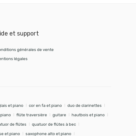
ide et support
nditions générales de vente
ntions légales
lais et piano
cor en fa et piano
duo de clarinettes
t piano
flûte traversière
guitare
hautbois et piano
tuor de flûtes
quatuor de flûtes à bec
e et piano
saxophone alto et piano