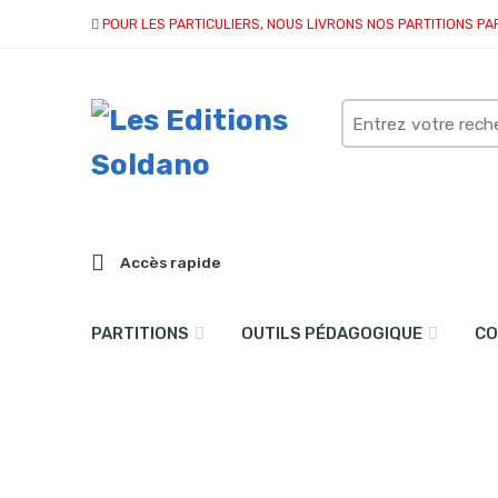
POUR LES PARTICULIERS, NOUS LIVRONS NOS PARTITIONS PA
Search
here
Accès rapide
PARTITIONS
OUTILS PÉDAGOGIQUE
CO
Electro (quatuor de sax
Accueil
partitions
collection quatuor et plus