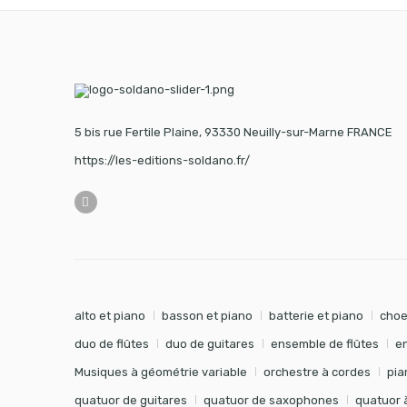
5 bis rue Fertile Plaine, 93330 Neuilly-sur-Marne FRANCE
https://les-editions-soldano.fr/
alto et piano
basson et piano
batterie et piano
choe
duo de flûtes
duo de guitares
ensemble de flûtes
e
Musiques à géométrie variable
orchestre à cordes
pia
quatuor de guitares
quatuor de saxophones
quatuor 