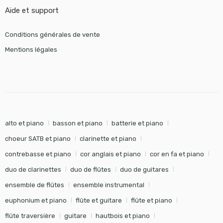
Aide et support
Conditions générales de vente
Mentions légales
alto et piano
basson et piano
batterie et piano
choeur SATB et piano
clarinette et piano
contrebasse et piano
cor anglais et piano
cor en fa et piano
duo de clarinettes
duo de flûtes
duo de guitares
ensemble de flûtes
ensemble instrumental
euphonium et piano
flûte et guitare
flûte et piano
flûte traversière
guitare
hautbois et piano