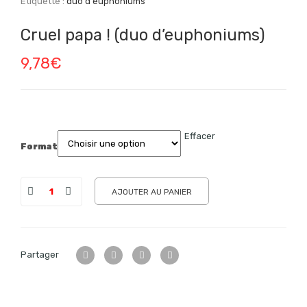
Étiquette :
duo d'euphoniums
Cruel papa ! (duo d’euphoniums)
9,78
€
Effacer
Format
AJOUTER AU PANIER
Partager