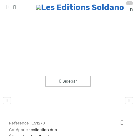
0
Cruel papa ! (duo d’euphoniums)
Accueil
partitions
collection duo
Sidebar
Référence :
ES1270
Catégorie :
collection duo