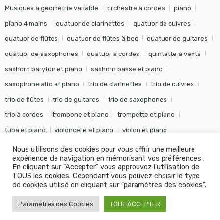
Musiques à géométrie variable
orchestre à cordes
piano
piano 4 mains
quatuor de clarinettes
quatuor de cuivres
quatuor de flûtes
quatuor de flûtes à bec
quatuor de guitares
quatuor de saxophones
quatuor à cordes
quintette à vents
saxhorn baryton et piano
saxhorn basse et piano
saxophone alto et piano
trio de clarinettes
trio de cuivres
trio de flûtes
trio de guitares
trio de saxophones
trio à cordes
trombone et piano
trompette et piano
tuba et piano
violoncelle et piano
violon et piano
Nous utilisons des cookies pour vous offrir une meilleure
expérience de navigation en mémorisant vos préférences .
En cliquant sur "Accepter" vous approuvez l'utilisation de
TOUS les cookies. Cependant vous pouvez choisir le type
©
Editions Soldano
- Tous droits réservés -
Conception Khalid
de cookies utilisé en cliquant sur "paramètres des cookies".
KANOUF Agence Digitale
Paramètres des Cookies
TOUT ACCEPTER