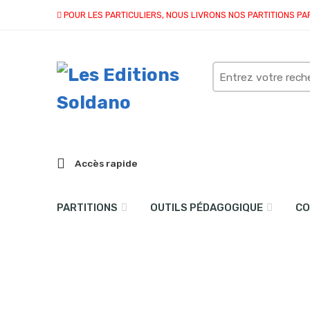
POUR LES PARTICULIERS, NOUS LIVRONS NOS PARTITIONS PA
Search
here
Accès rapide
PARTITIONS
OUTILS PÉDAGOGIQUE
CO
Crépuscul’air (piano)
Accueil
partitions
collection solo