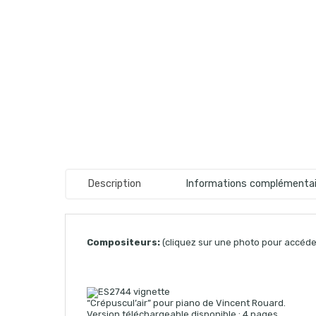
Description
Informations complémentai
Compositeurs:
(cliquez sur une photo pour accéder
“Crépuscul’air” pour piano de Vincent Rouard.
Version téléchargeable disponible : 4 pages.