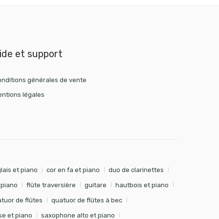
ide et support
nditions générales de vente
ntions légales
lais et piano
cor en fa et piano
duo de clarinettes
t piano
flûte traversière
guitare
hautbois et piano
tuor de flûtes
quatuor de flûtes à bec
e et piano
saxophone alto et piano