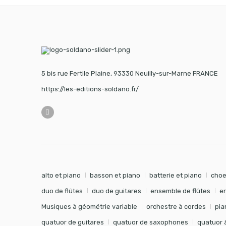
5 bis rue Fertile Plaine, 93330 Neuilly-sur-Marne FRANCE
https://les-editions-soldano.fr/
alto et piano
basson et piano
batterie et piano
choe
duo de flûtes
duo de guitares
ensemble de flûtes
e
Musiques à géométrie variable
orchestre à cordes
pia
quatuor de guitares
quatuor de saxophones
quatuor 