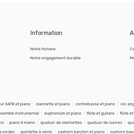
Information
A
Notre histoire
Co
Notre engagement durable
Me
ur SATB et piano
clarinette et piano
contrebasse et piano
cor ang
nsemble instrumental
euphonium et piano
flûte et guitare
flûte e
no
piano 4 mains
quatuor de clarinettes
quatuor de cuivres
qua
à cordes
quintette à vents
saxhorn baryton et piano
saxhorn bass