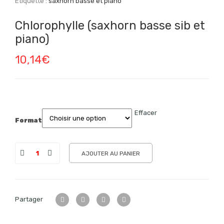
Étiquette :
saxhorn basse et piano
Chlorophylle (saxhorn basse sib et
piano)
10,14
€
Effacer
Format
AJOUTER AU PANIER
Partager