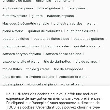
ensemble de flûtes
ensemble instrumental
euphonium et piano
flûte et guitare
flûte et piano
flûte traversière
guitare
hautbois et piano
Musiques à géométrie variable
orchestre à cordes
piano
piano 4 mains
quatuor de clarinettes
quatuor de cuivres
quatuor de flûtes
quatuor de flûtes à bec
quatuor de guitares
quatuor de saxophones
quatuor à cordes
quintette à vents
saxhorn baryton et piano
saxhorn basse et piano
saxophone alto et piano
trio de clarinettes
trio de cuivres
trio de flûtes
trio de guitares
trio de saxophones
trio à cordes
trombone et piano
trompette et piano
tuba et piano
violoncelle et piano
violon et piano
Nous utilisons des cookies pour vous offrir une meilleure
expérience de navigation en mémorisant vos préférences .
En cliquant sur "Accepter" vous approuvez l'utilisation de
TOUS les cookies. Cependant vous pouvez choisir le type