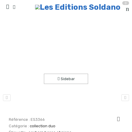
0
Chlorophylle (saxhorn basse sib et piano)
Accueil
partitions
collection duo
Sidebar
Référence :
ES3366
Catégorie :
collection duo