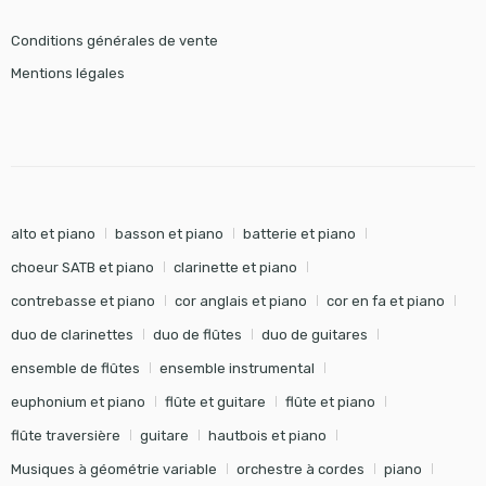
Conditions générales de vente
Mentions légales
alto et piano
basson et piano
batterie et piano
choeur SATB et piano
clarinette et piano
contrebasse et piano
cor anglais et piano
cor en fa et piano
duo de clarinettes
duo de flûtes
duo de guitares
ensemble de flûtes
ensemble instrumental
euphonium et piano
flûte et guitare
flûte et piano
flûte traversière
guitare
hautbois et piano
Musiques à géométrie variable
orchestre à cordes
piano