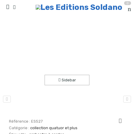
0
Bal à Déva (orchestre à cordes)
Accueil
partitions
collection quatuor et plus
Sidebar
Référence :
ES527
Catégorie :
collection quatuor et plus